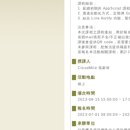
課程細節：
1. 延續初階的 AppScri
2. 透過自動化方式，定期將 G
3. 結合 Line Notify
注意事項：
本次課程之課程連結，將於報
若因mail填寫不全/不正確
課後會提供QR code，若需
未參與課程，恕無法提供補簽
若報名本活動相關課程，累計
授課人
CloudMile 張家瑋
活動地點
線上
場次時間
2023-09-15 15:00:00 ~ 17:
報名時間
2023-07-01 08:00:00 ~ 202
承辦單位