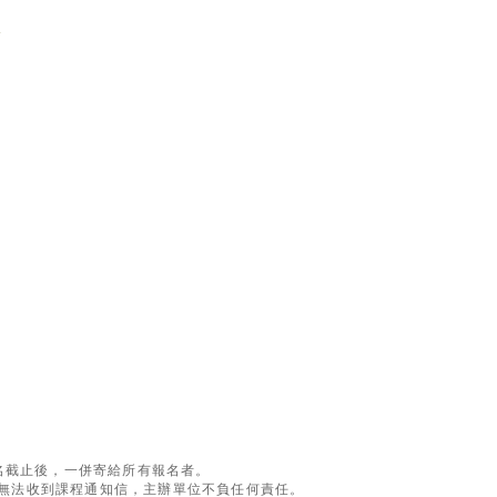
數
名截止後，一併寄給所有報名者。
以致無法收到課程通知信，主辦單位不負任何責任。