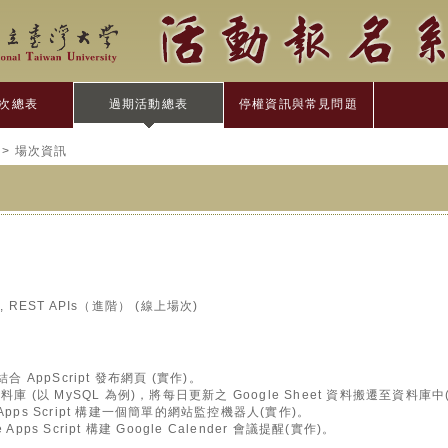
次總表
過期活動總表
停權資訊與常見問題
> 場次資訊
」
e, REST APIs（進階） (線上場次)
庫結合 AppScript 發布網頁 (實作)。
外部資料庫 (以 MySQL 為例)，將每日更新之 Google Sheet 資料搬遷至資料庫中
ogle Apps Script 構建一個簡單的網站監控機器人(實作)。
gle Apps Script 構建 Google Calender 會議提醒(實作)。