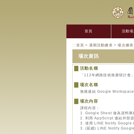
:::
首頁
活動場
:::
首頁
>
過期活動總表
>
場次總表
場次資訊
活動名稱
「112年網路技術推廣研討會
場次名稱
無痛連結 Google Workspac
場次內容
課程內容：
1. Google Sheet 做為資料
2. 利用 AppScript 連結
3. 使用 LINE Notify Go
3. (延續) LINE Notify Goo