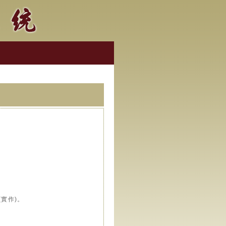
(實作)。