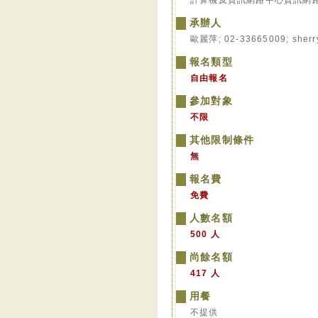
計算機及資訊網路中心資訊網
承辦人
歐麗萍; 02-33665009; sherr
報名類型
自由報名
參加對象
不限
其他限制條件
無
報名費
免費
人數名額
500 人
尚餘名額
417 人
用餐
不提供