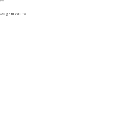
路組
you@ntu.edu.tw