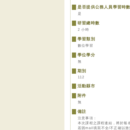
是否提供公務人員學習時
是
研習總時數
2 小時
學習類別
數位學習
學位學分
無
期別
112
活動縣市
附件
無
備註
注意事項：
本次課程之課程連結，將於報
若因mail填寫不全/不正確