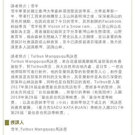
講者簡介｜雪羊
雪羊畢業於國立臺灣大學森林環境暨資源學系，大學延畢那一
年，帶著打工買來的相機登上玉山與嘉明湖之後，深深被高山的
景色所撼動，也因此造就了今日的雪羊。其所創辦的Facabook
粉絲專頁「雪羊視界 Vision of a Snow ram」，以登山與山岳
攝影為主題，透過攝影紀錄與文字分享臺灣山林生態環境、山野
教育等，藉由森林生態融入了歷史以及人文關懷，並以多重的角
度探討社會議題或山林政策，至今已講授超過百場講座，致力於
讓更多人認識臺灣、認識山林。
講者簡介｜Tulbus Mangququ馬詠恩
Tulbus Mangququ馬詠恩，來自花蓮縣萬榮鄉馬遠部落的布農
族歌手。對Tulbus而言，與大自然和吉他共處，是日常，一把吉
他彈唱即可進行創作。他的音樂與真摯的歌聲療育人心，創作靈
感來源是在部落所得到的文化養分，其音樂創作是為自己深愛的
部落和山林說故事，同時也是自我對話的過程。Tulbus曾入圍
2017年第28屆金曲獎最佳原住民語歌手，歷經多年的堅持，與
好友共同成立「台玖線樂團」，所發行的專輯《有我陪伴》入圍
2018年第29屆「最佳原住民語專輯獎」與「最佳年度專輯
獎」；以及在恩師李守信（小白）老師帶領之下成立的「馬詠恩
與農男樂團」《看月亮SADU KATA BUAN》專輯亦入圍2017年
第28屆「最佳原住民語專輯獎」。
授課人
雪羊,Tulbus Mangququ馬詠恩