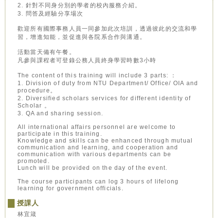
2. 針對不同身分別的學者的校內服務介紹。
3. 問答及經驗分享場次
歡迎所有國際事務人員一同參加此次培訓，透過彼此的交流和學
習，增進知能，並促進與各院系合作與溝通。
活動當天備有午餐。
凡參與課程者可登錄公務人員終身學習時數3小時
The content of this training will include 3 parts: ：
1. Division of duty from NTU Department/ Office/ OIA and
procedure。
2. Diversified scholars services for different identity of
Scholar 。
3. QA and sharing session.
All international affairs personnel are welcome to
participate in this training.
Knowledge and skills can be enhanced through mutual
communication and learning, and cooperation and
communication with various departments can be
promoted.
Lunch will be provided on the day of the event.
The course participants can log 3 hours of lifelong
learning for government officials.
授課人
林宜箴