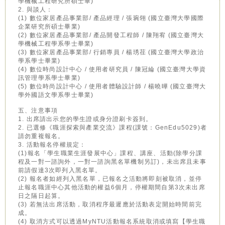
學機械工程研究所碩士畢)
2. 與談人：
(1) 數位家居產品事業部/ 產品經理 / 張琬翎 (國立臺灣大學國際
企業研究所碩士畢業)
(2) 數位家居產品事業部/ 產品開發工程師 / 陳翔宥 (國立臺灣大
學機械工程學系學士畢業)
(3) 數位家居產品事業部/ 行銷專員 / 楊琇荏 (國立臺灣大學政治
學系學士畢業)
(4) 數位時尚設計中心 / 使用者研究員 / 陳冠綸 (國立臺灣大學資
訊管理學系學士畢業)
(5) 數位時尚設計中心 / 使用者體驗設計師 / 楊曉曄 (國立臺灣大
學外國語文學系學士畢業)
五、注意事項
1. 出席請出示您的學生證或身分證刷卡簽到。
2. 已選修《職涯探索與產業交流》課程(課號：GenEdu5029)者
請勿重複報名。
3. 活動報名停權規定：
(1)報名「學生職業生涯發展中心」課程、講座、活動(除學分課
程及一對一諮詢外，一對一諮詢黑名單機制另訂)，未出席且未事
前請假達3次即列入黑名單。
(2) 報名者如經列入黑名單，已報名之活動將即刻被取消，並停
止報名職涯中心其他活動的權益6個月，停權期間自第3次未出席
日之隔日起算。
(3) 若無法出席活動，取消程序最遲應於活動表定開始時間前完
成。
(4) 取消方式可以透過MyNTU活動報名系統取消或填寫【學生職