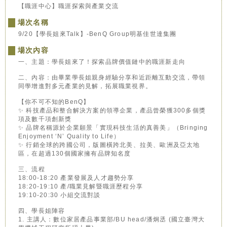
【職涯中心】職涯探索與產業交流
場次名稱
9/20【學長姐來Talk】-BenQ Group明基佳世達集團
場次內容
一、主題：學長姐來了！探索品牌價值鏈中的職涯新走向
二、內容：由畢業學長姐親身經驗分享和近距離互動交流，帶領
同學增進對多元產業的見解，拓展職業視界。
【你不可不知的BenQ】
✨ 科技產品和整合解決方案的領導企業，產品曾榮獲300多個獎
項及數千項創新獎
✨ 品牌名稱源於企業願景「實現科技生活的真善美」（Bringing
Enjoyment ‘N’ Quality to Life）
✨ 行銷全球的跨國公司，版圖橫跨北美、拉美、歐洲及亞太地
區，在超過130個國家擁有品牌知名度
三、流程
18:00-18:20 產業發展及人才趨勢分享
18:20-19:10 產/職業見解暨職涯歷程分享
19:10-20:30 小組交流對談
四、學長姐陣容
1. 主講人：數位家居產品事業部/BU head/潘炯丞 (國立臺灣大