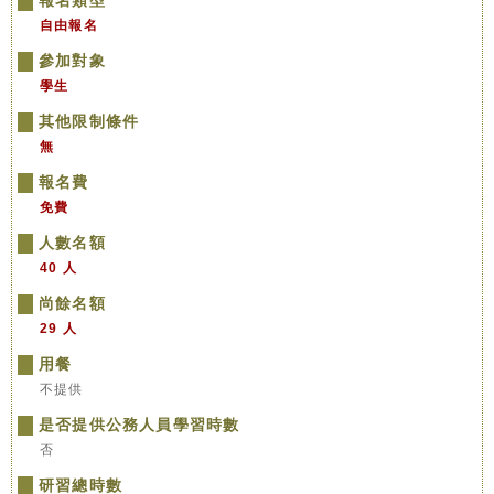
報名類型
自由報名
參加對象
學生
其他限制條件
無
報名費
免費
人數名額
40 人
尚餘名額
29 人
用餐
不提供
是否提供公務人員學習時數
否
研習總時數