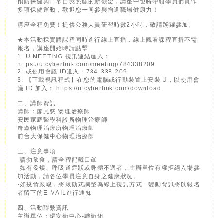
預防保健與日常自我照顧的新觀念，講座中也將帶領學員們實作
多項保健運動，歡迎您一同參與增進職場健康力！
講座全程免費！提供公務人員研習時數2小時，敬請踴躍參加。
★本活動採實體課程同時進行線上直播，線上觀看課程直播不需
報名，講座開始時請點擊
1. U MEETING 視訊連結進入：
https://u.cyberlink.com/meeting/784338209
2. 或使用會議 ID進入：784-338-209
3. 【下載視訊程式】在您的電腦或行動裝置上安裝 U，以使用會
議 ID 加入： https://u.cyberlink.com/download
二、講師資訊
講師：廖芃慈 物理治療師
安民家庭醫學科診所物理治療師
奇癒物理治療所物理治療師
前台大保健中心物理治療師
三、注意事項
-請勿飲食，請全程配戴口罩
-如有發燒、呼吸道症狀或身體不適者，主辦單位有權拒絕入場參
加活動，請各位學員注意自身之健康狀況。
-如疫情嚴峻，將滾動式調整為線上視訊方式，變動資訊將以報名
者留下的E-MAIL進行通知
四、活動聯繫資訊
主辦單位：環安衛中心-職衛組