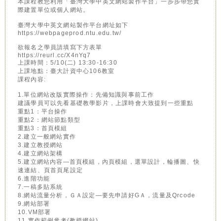
本課程教您利用「臺灣大學中英文網站製作平台」一步步帶您實
際建置單位或個人網站。
臺灣大學中英文網站製作平台網址如下
https://webpageprod.ntu.edu.tw/
欲報名之學員請填寫下方表單
https://reurl.cc/X4nYq7
上課時間：5/10(二) 13:30-16:30
上課地點：臺大計資中心106教室
課程內容:
1.單位網站改版實際操作：先備知識與事前工作
建議學員可以先看基礎教學影片，上課時會大致提到一些重點
重點1：平台操作
重點2：網站節點類型
重點3：首頁模組
2.建立一般網站實作
3.建立教授網站
4.建立網站架構
5.建立網站內容—首頁模組，內頁模組，選單設計，輪播圖、快
速連結、頁首頁尾設定
6.進階功能
7.一稿多貼系統
8.網站流量分析，ＧＡ設定—要先申請好GＡ，流量及Qrcode
9.網站部署
10.VM部署
11.實作範例參考(教授網站)