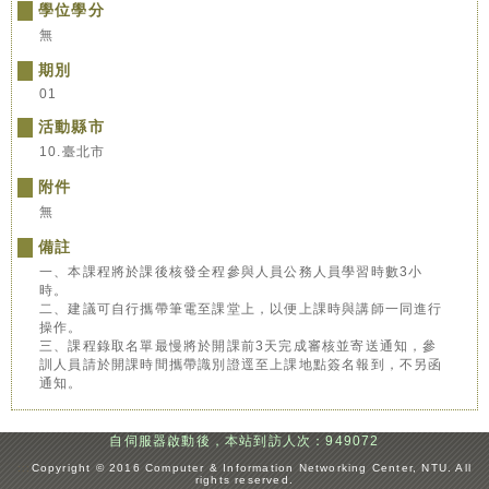
學位學分
無
期別
01
活動縣市
10.臺北市
附件
無
備註
一、本課程將於課後核發全程參與人員公務人員學習時數3小
時。
二、建議可自行攜帶筆電至課堂上，以便上課時與講師一同進行
操作。
三、課程錄取名單最慢將於開課前3天完成審核並寄送通知，參
訓人員請於開課時間攜帶識別證逕至上課地點簽名報到，不另函
通知。
自伺服器啟動後，本站到訪人次：949072
:::
Copyright © 2016 Computer & Information Networking Center, NTU. All
rights reserved.