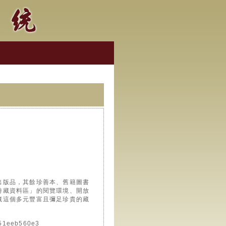
出版品，其餘珍善本、舊籍圖書
特藏資料區」的閱覽環境、開放
藏這個多元豐富且彌足珍貴的藏
51eeb560e3