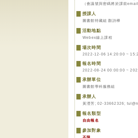
（會議號與密碼將於課前emai
授課人
圖書館特藏組 顏詩樺
活動地點
Webex線上課程
場次時間
2022-12-06 14:20:00 ~ 15:
報名時間
2022-08-24 00:00:00 ~ 202
承辦單位
圖書館學科服務組
承辦人
黃瀅芳; 02-33662326; tul@n
報名類型
自由報名
參加對象
不限