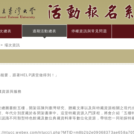
次總表
過期活動總表
停權資訊與常見問題
> 場次資訊
都能要，跟著HELP講堂做得到！」
特藏資源與服務
於總圖書館五樓，開架區陳列臺灣研究、贈藏文庫以及與特藏資源相關之現代
型、年代分別庋藏於各閉架書庫中。這堂特藏資源入門課程，將會介紹「五樓
並認識不同類型特色館藏及數位典藏資料庫等數位化資源，帶領您一同初探特
tucc.webex.com/ntucc/j.php?MTID=m8b2b2e09068373ae658a70