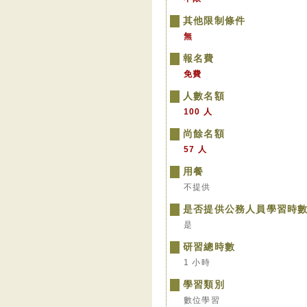
其他限制條件
無
報名費
免費
人數名額
100 人
尚餘名額
57 人
用餐
不提供
是否提供公務人員學習時
是
研習總時數
1 小時
學習類別
數位學習