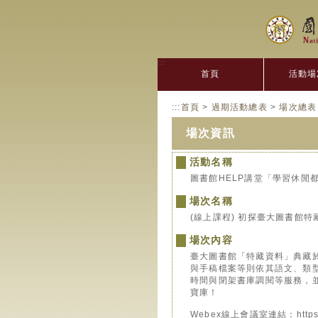
:::
首頁
活動場
:::
首頁
>
過期活動總表
>
場次總表
場次資訊
活動名稱
圖書館HELP講堂「學習休閒
場次名稱
(線上課程) 初探臺大圖書館
場次內容
臺大圖書館「特藏資料」典藏
與手稿檔案等則依其語文、類
時間與閉架書庫調閱等服務，
寶庫！
Webex線上會議室連結：https://n