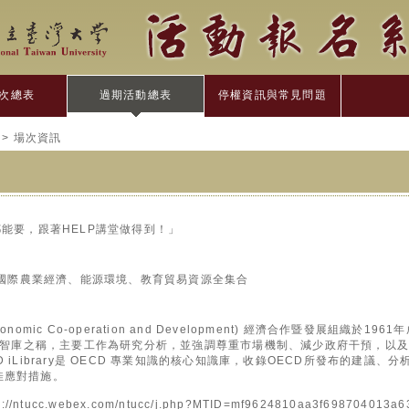
次總表
過期活動總表
停權資訊與常見問題
> 場次資訊
都能要，跟著HELP講堂做得到！」
rary—國際農業經濟、能源環境、教育貿易資源全集合
for Economic Co-operation and Development) 經濟合作暨發展組
TO智庫之稱，主要工作為研究分析，並強調尊重市場機制、減少政府干預，以
 iLibrary是 OECD 專業知識的核心知識庫，收錄OECD所發布的建議
佳應對措施。
tucc.webex.com/ntucc/j.php?MTID=mf9624810aa3f698704013a6