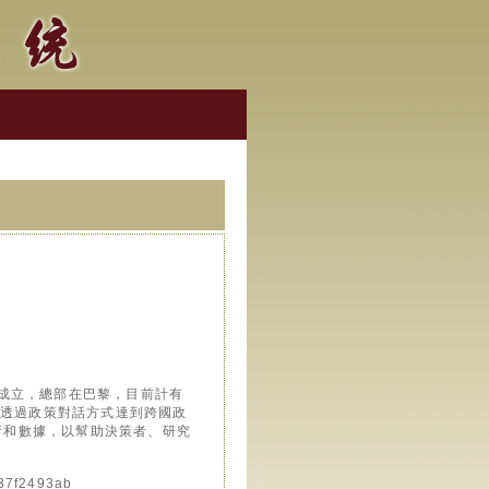
織於1961年成立，總部在巴黎，目前計有
及透過政策對話方式達到跨國政
、分析和數據，以幫助決策者、研究
37f2493ab