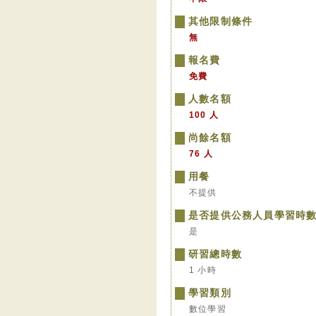
其他限制條件
無
報名費
免費
人數名額
100 人
尚餘名額
76 人
用餐
不提供
是否提供公務人員學習時
是
研習總時數
1 小時
學習類別
數位學習