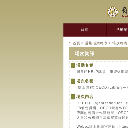
:::
首頁
活動場
:::
首頁
>
過期活動總表
>
場次總表
場次資訊
活動名稱
圖書館HELP講堂「學習休閒
場次名稱
(線上課程) OECD iLib
場次內容
OECD ( Organisation 
38個會員國。OECD素有W
府間的經濟合作與發展。OECD
人員和分析師在其國家實施最
Webex線上會議室連結：https://n