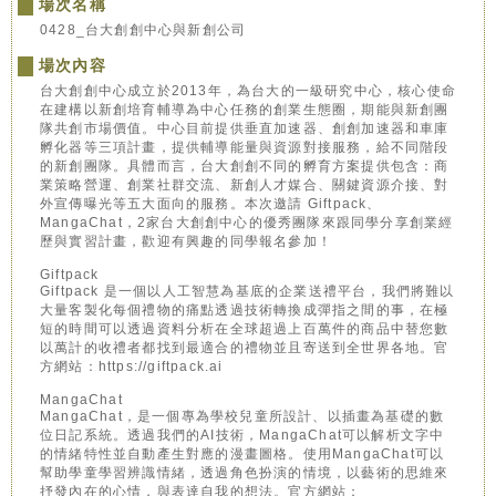
場次名稱
0428_台大創創中心與新創公司
場次內容
台大創創中心成立於2013年，為台大的一級研究中心，核心使命
在建構以新創培育輔導為中心任務的創業生態圈，期能與新創團
隊共創市場價值。中心目前提供垂直加速器、創創加速器和車庫
孵化器等三項計畫，提供輔導能量與資源對接服務，給不同階段
的新創團隊。具體而言，台大創創不同的孵育方案提供包含：商
業策略營運、創業社群交流、新創人才媒合、關鍵資源介接、對
外宣傳曝光等五大面向的服務。本次邀請 Giftpack、
MangaChat，2家台大創創中心的優秀團隊來跟同學分享創業經
歷與實習計畫，歡迎有興趣的同學報名參加！
Giftpack
Giftpack 是一個以人工智慧為基底的企業送禮平台，我們將難以
大量客製化每個禮物的痛點透過技術轉換成彈指之間的事，在極
短的時間可以透過資料分析在全球超過上百萬件的商品中替您數
以萬計的收禮者都找到最適合的禮物並且寄送到全世界各地。官
方網站：https://giftpack.ai
MangaChat
MangaChat，是一個專為學校兒童所設計、以插畫為基礎的數
位日記系統。透過我們的AI技術，MangaChat可以解析文字中
的情緒特性並自動產生對應的漫畫圖格。使用MangaChat可以
幫助學童學習辨識情緒，透過角色扮演的情境，以藝術的思維來
抒發內在的心情，與表達自我的想法。官方網站：