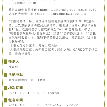
https://mangax.co
看更多新創實習機會：https://tecntu.cakeresume.com/2020
認識台大創創中心：https://tec.ntu.edu.tw/about-tec/
-
*若臨時無法出席，可透過活動報名系統或來信CARDO取消報
名。三次無故缺席將被列入黑名單。報名且出席者可累積卡豆點
數10點。取消報名請寄信或來電至CARDO告知姓名、學號。
*現場發放限量餐盒(發完為止)，請於35分前簽到進場，35分後
由現場報名者入場。逾時不保留餐盒及座位，敬請見諒。現場報
名恕無餐盒。
*本場次僅提供葷食，素食者請見諒。
*入場請配戴口罩，未配戴口罩者，請勿入場。CARDO不提供口
罩，請自行攜帶。
授課人
徐嘉利
活動地點
臺大管理學院一館101教室
場次時間
2021-04-28 12:40:00 ~ 14:00:00
報名時間
2021-04-08 00:00:00 ~ 2021-04-28 09:00:00