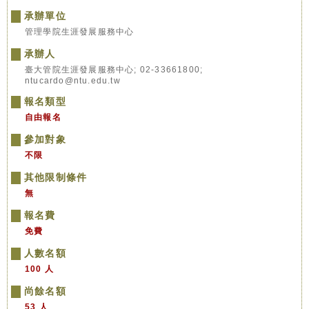
承辦單位
管理學院生涯發展服務中心
承辦人
臺大管院生涯發展服務中心; 02-33661800;
ntucardo@ntu.edu.tw
報名類型
自由報名
參加對象
不限
其他限制條件
無
報名費
免費
人數名額
100 人
尚餘名額
53 人