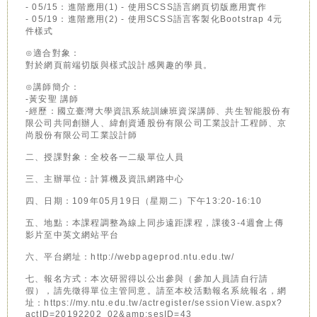
- 05/15：進階應用(1) - 使用SCSS語言網頁切版應用實作
- 05/19：進階應用(2) - 使用SCSS語言客製化Bootstrap 4元
件樣式
⊙適合對象：
對於網頁前端切版與樣式設計感興趣的學員。
⊙講師簡介：
-黃安聖 講師
-經歷：國立臺灣大學資訊系統訓練班資深講師、共生智能股份有
限公司共同創辦人、緯創資通股份有限公司工業設計工程師、京
尚股份有限公司工業設計師
二、授課對象：全校各一二級單位人員
三、主辦單位：計算機及資訊網路中心
四、日期：109年05月19日（星期二）下午13:20-16:10
五、地點：本課程調整為線上同步遠距課程，課後3-4週會上傳
影片至中英文網站平台
六、平台網址：http://webpageprod.ntu.edu.tw/
七、報名方式：本次研習得以公出參與（參加人員請自行請
假），請先徵得單位主管同意。請至本校活動報名系統報名，網
址：https://my.ntu.edu.tw/actregister/sessionView.aspx?
actID=20192202_02&amp;sesID=43