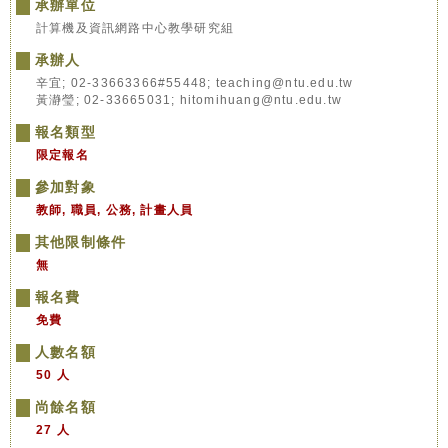
承辦單位
計算機及資訊網路中心教學研究組
承辦人
辛宜; 02-33663366#55448; teaching@ntu.edu.tw
黃瀞瑩; 02-33665031; hitomihuang@ntu.edu.tw
報名類型
限定報名
參加對象
教師, 職員, 公務, 計畫人員
其他限制條件
無
報名費
免費
人數名額
50 人
尚餘名額
27 人