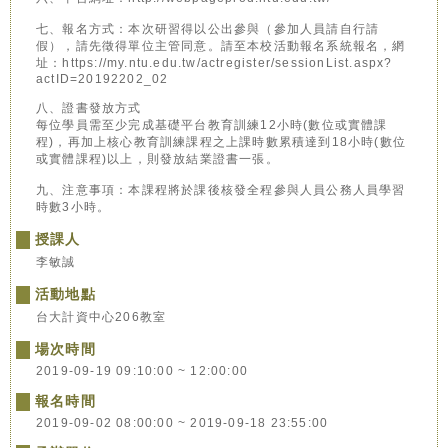
七、報名方式：本次研習得以公出參與（參加人員請自行請
假），請先徵得單位主管同意。請至本校活動報名系統報名，網
址：https://my.ntu.edu.tw/actregister/sessionList.aspx?
actID=20192202_02
八、證書發放方式
每位學員需至少完成基礎平台教育訓練12小時(數位或實體課
程)，再加上核心教育訓練課程之上課時數累積達到18小時(數位
或實體課程)以上，則發放結業證書一張。
九、注意事項：本課程將於課後核發全程參與人員公務人員學習
時數3小時。
授課人
李敏誠
活動地點
台大計資中心206教室
場次時間
2019-09-19 09:10:00 ~ 12:00:00
報名時間
2019-09-02 08:00:00 ~ 2019-09-18 23:55:00