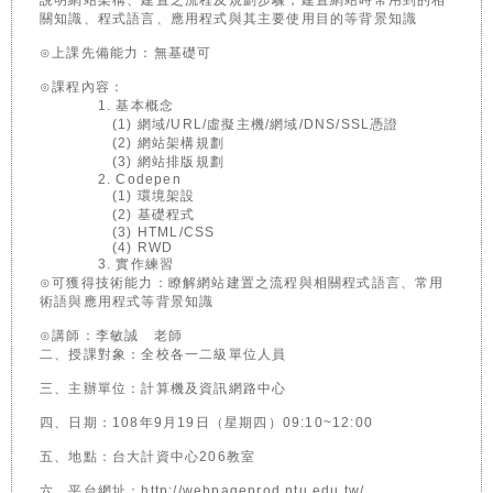
說明網站架構、建置之流程及規劃步驟，建置網站時常用到的相
關知識、程式語言、應用程式與其主要使用目的等背景知識
⊙上課先備能力：無基礎可
⊙課程內容：
1. 基本概念
(1) 網域/URL/虛擬主機/網域/DNS/SSL憑證
(2) 網站架構規劃
(3) 網站排版規劃
2. Codepen
(1) 環境架設
(2) 基礎程式
(3) HTML/CSS
(4) RWD
3. 實作練習
⊙可獲得技術能力：瞭解網站建置之流程與相關程式語言、常用
術語與應用程式等背景知識
⊙講師：李敏誠 老師
二、授課對象：全校各一二級單位人員
三、主辦單位：計算機及資訊網路中心
四、日期：108年9月19日（星期四）09:10~12:00
五、地點：台大計資中心206教室
六、平台網址：http://webpageprod.ntu.edu.tw/