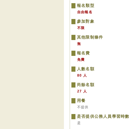
報名類型
自由報名
參加對象
不限
其他限制條件
無
報名費
免費
人數名額
80 人
尚餘名額
27 人
用餐
不提供
是否提供公務人員學習時
是