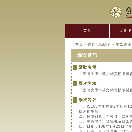
:::
首頁
活動場
:::
首頁
>
過期活動總表
>
場次總表
場次資訊
活動名稱
「臺灣大學中英文網頁模版製
場次名稱
「臺灣大學中英文網頁模版製
場次內容
一、依105學年度第2學期第
版製作平台」。
二、授課對象：全校各一二級
三、主辦單位：計算機及資訊
四、日期：108年1月23日（星期
五、地點：台大計資中心106