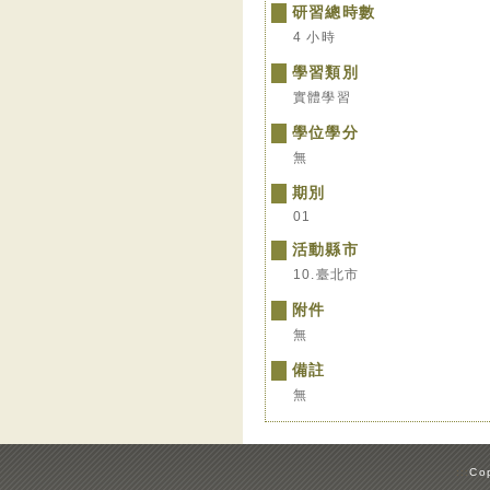
研習總時數
4 小時
學習類別
實體學習
學位學分
無
期別
01
活動縣市
10.臺北市
附件
無
備註
無
:::
Cop