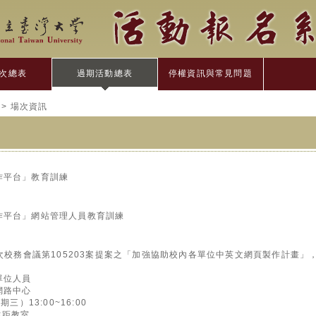
次總表
過期活動總表
停權資訊與常見問題
> 場次資訊
作平台」教育訓練
作平台」網站管理人員教育訓練
1次校務會議第105203案提案之「加強協助校內各單位中英文網頁製作計畫
單位人員
網路中心
三）13:00~16:00
遠距教室