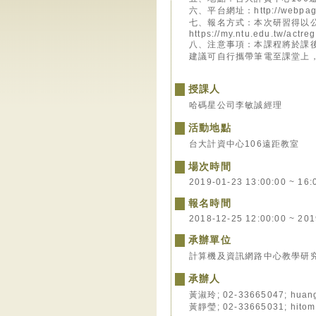
六、平台網址：http://webpagep
七、報名方式：本次研習得以
https://my.ntu.edu.tw/act
八、注意事項：本課程將於課
建議可自行攜帶筆電至課堂上
授課人
哈碼星公司李敏誠經理
活動地點
台大計資中心106遠距教室
場次時間
2019-01-23 13:00:00 ~ 16:
報名時間
2018-12-25 12:00:00 ~ 201
承辦單位
計算機及資訊網路中心教學研
承辦人
黃淑玲; 02-33665047; huang
黃靜瑩; 02-33665031; hitom