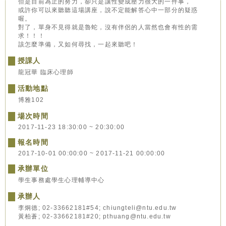
但是目前為止的努力，卻只是讓性變成壓力很大的一件事，
或許你可以來聽聽這場講座，說不定能解答心中一部分的疑惑
喔。
對了，單身不見得就是魯蛇，沒有伴侶的人當然也會有性的需
求！！！
該怎麼準備，又如何尋找，一起來聽吧！
授課人
龍冠華 臨床心理師
活動地點
博雅102
場次時間
2017-11-23 18:30:00 ~ 20:30:00
報名時間
2017-10-01 00:00:00 ~ 2017-11-21 00:00:00
承辦單位
學生事務處學生心理輔導中心
承辦人
李炯德; 02-33662181#54; chiungteli@ntu.edu.tw
黃柏蒼; 02-33662181#20; pthuang@ntu.edu.tw