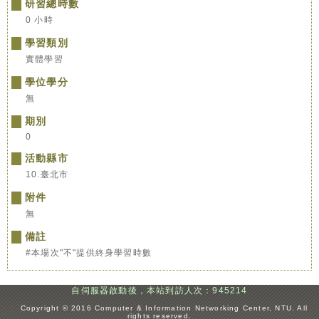
研習總時數
0 小時
學習類別
實體學習
學位學分
無
期別
0
活動縣市
10.臺北市
附件
無
備註
#本場次"不"提供終身學習時數
自伺服器啟動後，本站到訪人次：945214
:::
Copyright © 2016 Computer & Information Networking Center, NTU. All
rights reserved.