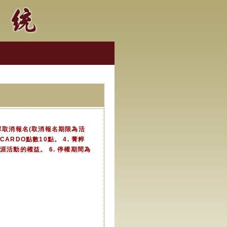
單取消報名(取消報名期限為活
積CARDO點數10點。 4. 菁粹
活動的權益。 6. 停權期間為