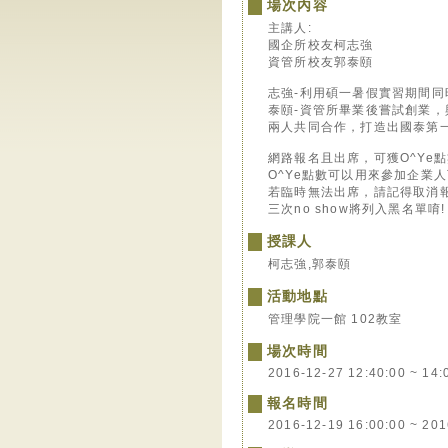
場次內容
主講人:
國企所校友柯志強
資管所校友郭泰頤
志強-利用碩一暑假實習期間
泰頤-資管所畢業後嘗試創業，
兩人共同合作，打造出國泰第
網路報名且出席，可獲O^Ye點
O^Ye點數可以用來參加企業
若臨時無法出席，請記得取消
三次no show將列入黑名單唷!
授課人
柯志強,郭泰頤
活動地點
管理學院一館 102教室
場次時間
2016-12-27 12:40:00 ~ 14:
報名時間
2016-12-19 16:00:00 ~ 201