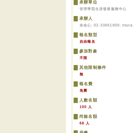
承辦單位
管理學院生涯發展服務中心
承辦人
余佑心; 02-33661800; ntuca
報名類型
自由報名
參加對象
不限
其他限制條件
無
報名費
免費
人數名額
100 人
尚餘名額
68 人
用餐