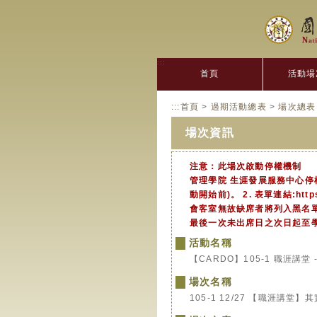
:::
首頁
活動場
:::
首頁
>
過期活動總表
>
場次總表
場次資訊
注意：此場次啟動停權機制
管理學院 生涯發展服務中心停
動開始前)。 2. 表單連結:htt
會客室無故缺席者將列入黑名單
最後一次未出席日之次日起至
活動名稱
【CARDO】105-1 職涯講堂
場次名稱
105-1 12/27 【職涯講