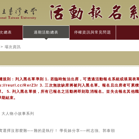
次總表
過期活動總表
停權資訊與常見問題
> 場次資訊
權規則：列入黑名單準則 1. 若臨時無法出席，可透過活動報名系統或填寫表
ps://reurl.cc/RerZ3r 3. 三次無故缺席將被列入黑名單。報名且出席者可累
。 5. 列入黑名單後，所有已報名之活動將即刻取消報名。並失去報名其他職涯
學期結束。
 - 大人物小故事系列
堂】其實選擇沒那麼難──難的是執行！ 學長姊分享──柯志強、郭泰頤