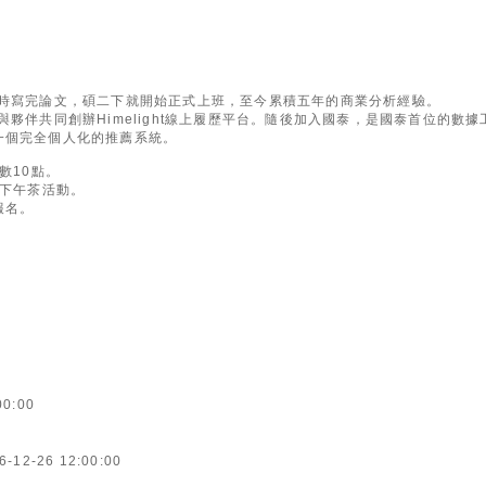
同時寫完論文，碩二下就開始正式上班，至今累積五年的商業分析經驗。
與夥伴共同創辦Himelight線上履歷平台。隨後加入國泰，是國泰首位的數據
一個完全個人化的推薦系統。
數10點。
人下午茶活動。
報名。
00:00
6-12-26 12:00:00