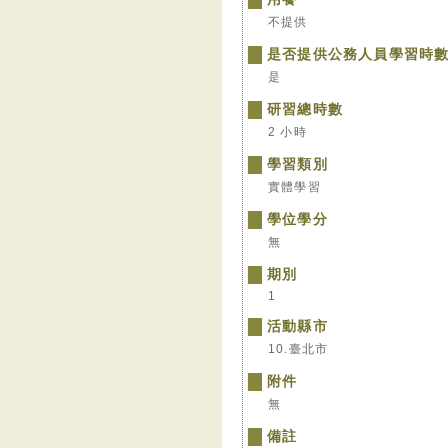
不提供
是否提供公務人員學習時
是
研習總時數
2 小時
學習類別
實體學習
學位學分
無
期別
1
活動縣市
10.臺北市
附件
無
備註