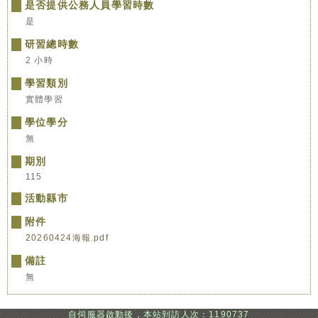
是否提供公務人員學習時數
是
研習總時數
2 小時
學習類別
實體學習
學位學分
無
期別
115
活動縣市
附件
20260424海報.pdf
備註
無
自伺服器啟動後，本站到訪人次：1190737