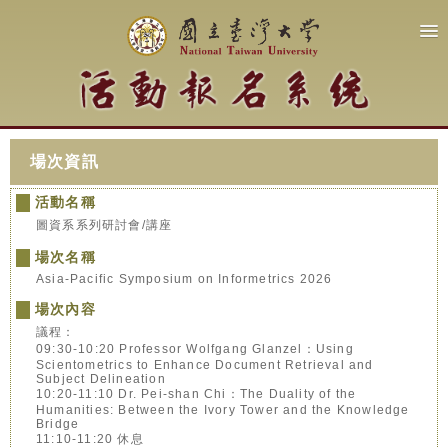
場次資訊
活動名稱
圖資系系列研討會/講座
場次名稱
Asia-Pacific Symposium on Informetrics 2026
場次內容
議程：
09:30-10:20 Professor Wolfgang Glanzel：Using
Scientometrics to Enhance Document Retrieval and
Subject Delineation
10:20-11:10 Dr. Pei-shan Chi：The Duality of the
Humanities: Between the Ivory Tower and the Knowledge
Bridge
11:10-11:20 休息