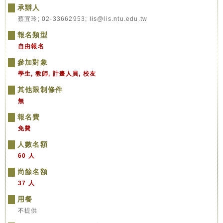
承辦人
蔡宜玲; 02-33662953; lis@lis.ntu.edu.tw
報名類型
自由報名
參加對象
學生, 教師, 計畫人員, 校友
其他限制條件
無
報名費
免費
人數名額
60 人
尚餘名額
37 人
用餐
不提供