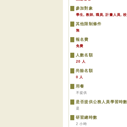
參加對象
學生, 教師, 職員, 計畫人員, 
其他限制條件
無
報名費
免費
人數名額
20 人
尚餘名額
0 人
用餐
不提供
是否提供公務人員學習時
是
研習總時數
2 小時