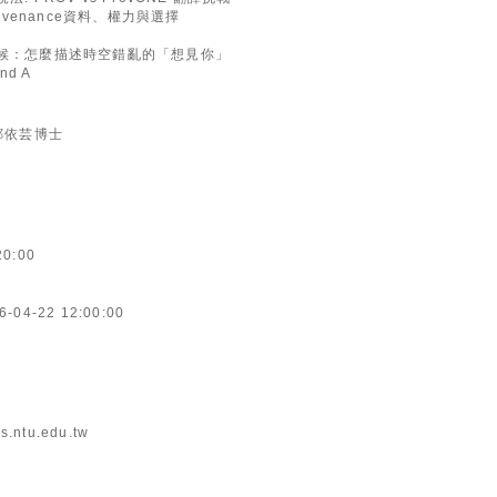
-Provenance資料、權力與選擇
掉的時候：怎麼描述時空錯亂的「想見你」
nd A
ng 鄭依芸博士
20:00
6-04-22 12:00:00
s.ntu.edu.tw