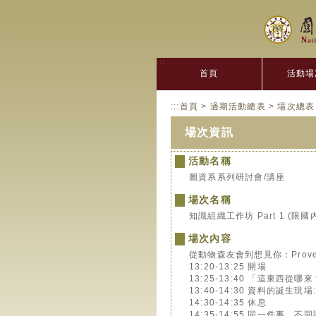
:::
首頁
活動場
:::
首頁
>
過期活動總表
>
場次總表
場次資訊
活動名稱
圖資系系列研討會/講座
場次名稱
知識組織工作坊 Part 1 (
場次內容
從動物森友會到想見你：Proven
13:20-13:25 開場
13:25-13:40 「這東西從
13:40-14:30 資料的誕生
14:30-14:35 休息
14:35-14:55 同一件事，不同