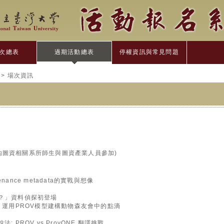
次總表
過期活動總表
停權資訊與常見問題
> 場次資訊
限國內圖資相關系所師生與圖資產業人員參加)
ance metadata的實戰與想像
哪來？」資料偵探初登場
現場: 運用PROV模型建構動物森友會中的點滴
說法: PROV vs ProvONE 翻譯挑戰