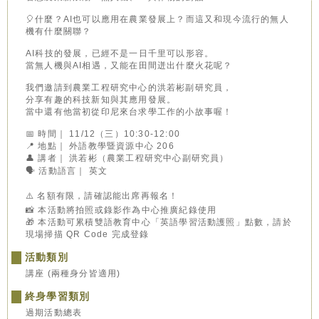
🎈什麼？AI也可以應用在農業發展上？而這又和現今流行的無人
機有什麼關聯？
AI科技的發展，已經不是一日千里可以形容。
當無人機與AI相遇，又能在田間迸出什麼火花呢？
我們邀請到農業工程研究中心的洪若彬副研究員，
分享有趣的科技新知與其應用發展。
當中還有他當初從印尼來台求學工作的小故事喔！
📅 時間｜ 11/12（三）10:30-12:00
📍 地點｜ 外語教學暨資源中心 206
👤 講者｜ 洪若彬（農業工程研究中心副研究員）
🗣 活動語言｜ 英文
⚠️ 名額有限，請確認能出席再報名！
📸 本活動將拍照或錄影作為中心推廣紀錄使用
🎁 本活動可累積雙語教育中心「英語學習活動護照」點數，請於
現場掃描 QR Code 完成登錄
活動類別
講座 (兩種身分皆適用)
終身學習類別
過期活動總表