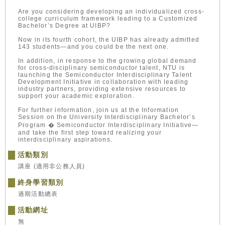
Are you considering developing an individualized cross-
college curriculum framework leading to a Customized
Bachelor’s Degree at UIBP?
Now in its fourth cohort, the UIBP has already admitted
143 students—and you could be the next one.
In addition, in response to the growing global demand
for cross-disciplinary semiconductor talent, NTU is
launching the Semiconductor Interdisciplinary Talent
Development Initiative in collaboration with leading
industry partners, providing extensive resources to
support your academic exploration.
For further information, join us at the Information
Session on the University Interdisciplinary Bachelor’s
Program � Semiconductor Interdisciplinary Initiative—
and take the first step toward realizing your
interdisciplinary aspirations.
活動類別
講座 (適用非公務人員)
終身學習類別
過期活動總表
活動網址
無