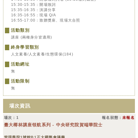
15:30-15:35：開場致詞
15:35-16:35：演講分享
16:35-16:55：現場 Q/A
16:55-17:00：致贈獎座、現場大合照
活動類別
講座 (兩種身分皆適用)
終身學習類別
人文素養/人文素養/生態環保(184)
活動網址
無
活動限制
無
場次資訊
場次：1
報名狀態：
未報名
臺大椰林講座領航系列 - 中央研究院賀端華院士
管理學院1號館B1正大國際會議廳