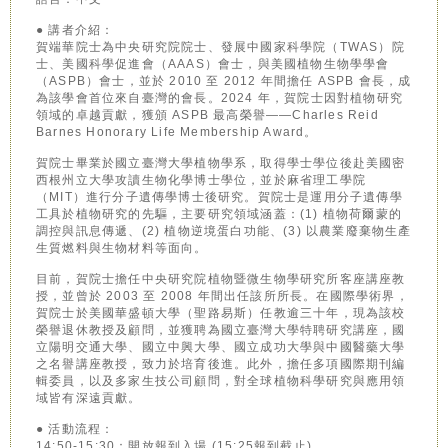
● 講者介紹：
賀端華院士為中央研究院院士、發展中國家科學院（TWAS）院
士、美國科學促進會（AAAS）會士，與美國植物生物學學會
（ASPB）會士，並於 2010 至 2012 年間擔任 ASPB 會長，成
為該學會首位來自臺灣的會長。2024 年，賀院士因對植物研究
領域的卓越貢獻，獲頒 ASPB 最高榮譽——Charles Reid
Barnes Honorary Life Membership Award。
賀院士畢業於國立臺灣大學植物學系，取得學士學位後赴美國密
西根州立大學攻讀生物化學博士學位，並於麻省理工學院
（MIT）進行分子遺傳學博士後研究。賀院士是運用分子遺傳學
工具於植物研究的先驅，主要研究領域涵蓋：(1) 植物荷爾蒙的
調控與訊息傳遞、(2) 植物逆境蛋白功能、(3) 以農業廢棄物生產
生質燃料與生物材料等面向。
目前，賀院士擔任中央研究院植物暨微生物學研究所客座講座教
授，並曾於 2003 至 2008 年間出任該所所長。在國際學術界，
賀院士於美國華盛頓大學（聖路易斯）任教逾三十年，現為該校
榮譽退休教授及顧問，並獲聘為國立臺灣大學特聘研究講座，國
立陽明交通大學、國立中興大學、國立成功大學與中國醫藥大學
之名譽講座教授，致力於培育後進。此外，擔任多項國際期刊編
輯委員，以及多家生技公司顧問，對全球植物科學研究與應用領
域皆有深遠貢獻。
● 活動流程：
14:50-15:30：開放報到入場 (15:25報到截止)