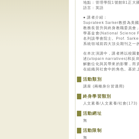
地點：管理學院1號館B1正大
語言：英語
● 講者介紹：
Suprateek Sarker教授為
教務長晉升與終身教職委員會」(Unive
學基金會(National Scienc
名列該學會院士。Prof. 
系統領域前四大頂尖期刊之一的 Info
在本次演講中，講者將以校園數位
述(utopain narrativ
解數位化與其帶來的影響，而資訊
在組織與社會中的角色。基於
活動類別
講座 (兩種身分皆適用)
終身學習類別
人文素養/人文素養/社會(173)
活動網址
無
活動限制
無