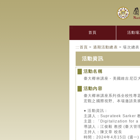
:::
首頁
活動場
:::
首頁
>
過期活動總表
> 場次總表
活動資訊
活動名稱
臺大椰林講座 - 美國維吉尼亞大學S
活動內容
臺大椰林講座系列係全校性專
宏觀之國際視野。本場邀請美國維
● 活動資訊：
主講人：Suprateek Sarker
主題：「Digitalization for a 
導讀人：江俊毅 教授 (臺大管
主持人：陳文章 校長
時間：2024年4月15日 (週一) 14