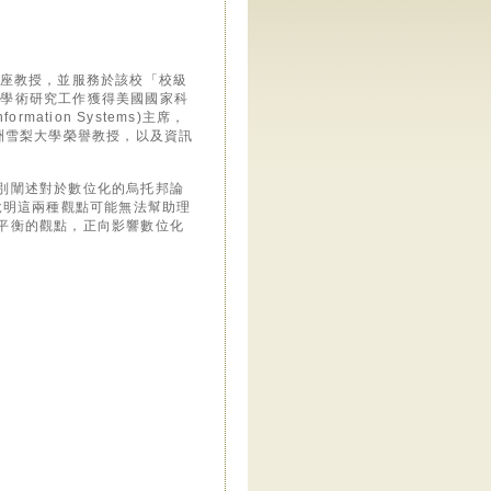
merce講座教授，並服務於該校「校級
ttee)。其學術研究工作獲得美國國家科
ormation Systems)主席，
澳洲雪梨大學榮譽教授，以及資訊
將分別闡述對於數位化的烏托邦論
對立點，說明這兩種觀點可能無法幫助理
中立平衡的觀點，正向影響數位化