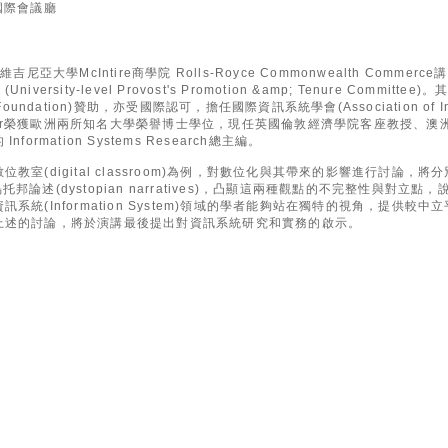
國際會議廳
美國維吉尼亞大學McIntire商學院 Rolls-Royce Commonwealth Com
rsity-level Provost's Promotion &amp; Tenure Commi
e Foundation)贊助，亦受國際認可，擔任國際資訊系統學會(Association of Inf
Sarker榮獲歐洲兩所知名大學榮譽博士學位，現任英國倫敦經濟學院客座教授、
rmation Systems Research總主編。
教室(digital classroom)為例，對數位化與其帶來的影響進行討論，
es)和反烏托邦論述(dystopian narratives)，凸顯這兩種觀點的不完整性與
系統(Information System)領域的學者能夠站在獨特的視角，提供較
上述的討論，將於演講最後提出對資訊系統研究和實務的啟示。