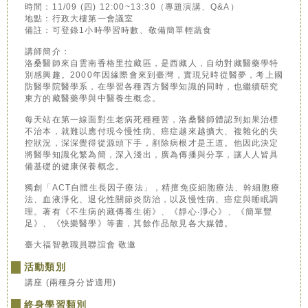
時間：11/09 (四) 12:00~13:30（專題演講、Q&A）
地點：行政大樓第一會議室
備註：可登錄1小時學習時數、敬備簡單輕蔬食
講師簡介：
洛桑醫師來自雲南香格里拉藏區，是西藏人，自幼對藏醫藥學特
別感興趣。2000年因緣際會來到臺灣，實現兒時從醫夢，考上國
防醫學院醫學系，在學習各種西方醫學知識的同時，也繼續研究
東方的藏醫藥學與中醫養生概念。
每天站在第一線面對生老病死種種苦，洛桑醫師體認到如果治標
不治本，就難以應付現今慢性病、癌症越來越擴大、複雜化的失
控狀況，深深覺得從源頭下手，剷除病根才是王道。他因此決定
將醫學知識化繁為簡，深入淺出，廣為傳播與分享，讓人人皆具
備基礎的健康保養概念。
獨創「ACT自體生長因子療法」，精擅免疫細胞療法、幹細胞療
法、血液淨化、退化性關節炎防治，以及慢性病、癌症與睡眠調
理。著有《不生病的藏傳養生術》、《靜心‧淨心》、《簡單豐
足》、《快樂醫學》等書，其餘作品散見各大媒體。
臺大福智教職員聯誼會 敬邀
活動類別
講座 (兩種身分皆適用)
終身學習類別