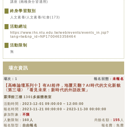
講座 (兩種身分皆適用)
終身學習類別
人文素養/人文素養/社會(173)
活動網址
https://www.ihs.ntu.edu.tw/web/events/events_in.jsp?
lang=tw&np_id=NP1700463358464
活動限制
無
場次資訊
場次：1
報名狀態：
未報名
【高峰論壇系列十】有AI相伴，地覆天翻？AI時代的文化新貌
〈第三場〉「看見未來：新時代的外語政策」
霖澤館三樓 1301多媒體教室
活動時間：
2023-12-01 09:00:00 ~ 12:00:00
報名時間：
2023-11-21 00:00:00 ~ 2023-11-30 00:00:00
參加對象：
不限
人數限制：
160人
尚餘名額：
155
人
報名類型：
自由報名
報名費：免費