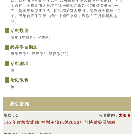
四、請於研習當日提前10至15分鐘逕至研習會場簽名報到，不另
函通知，全程參加人員核予終身學習時數2小時並備有餐盒1份。
五、為響應防疫新生活，因課程於室內舉行，請務必全程戴上口
罩。另配合環保政策，請自行攜帶水杯，現場亦不提供餐具提
袋。
活動類別
講座 (兩種身分皆適用)
終身學習類別
專業行政/一般行政/一般行政(23)
活動網址
無
活動限制
無
場次資訊
場次：1
報名狀態：
未報名
112年度教育訓練-性別主流化與2030年可持續發展議程