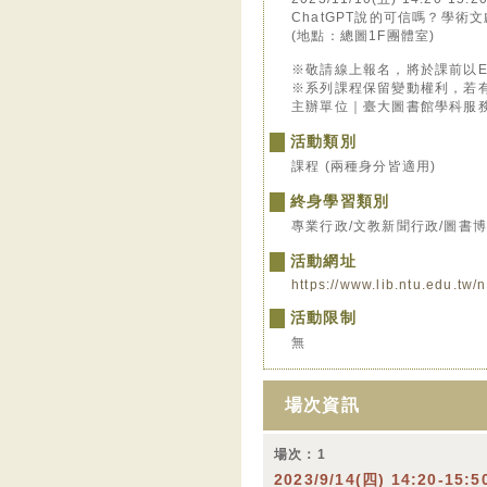
ChatGPT說的可信嗎？學術
(地點：總圖1F團體室)
※敬請線上報名，將於課前以E-
※系列課程保留變動權利，若
主辦單位｜臺大圖書館學科服務組 ｜諮詢
活動類別
課程 (兩種身分皆適用)
終身學習類別
專業行政/文教新聞行政/圖書博物
活動網址
https://www.lib.ntu.edu.tw
活動限制
無
場次資訊
場次：1
2023/9/14(四) 14:20-15