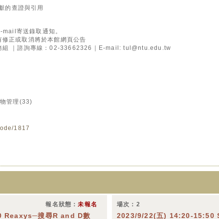
文獻的查證與引用
mail寄送錄取通知。
有修正或取消將於本館網頁公告
專線：02-33662326｜E-mail: tul@ntu.edu.tw
管理(33)
/node/1817
報名狀態：
未報名
場次：2
:50 Reaxys─搜尋R and D數
2023/9/22(五) 14:20-15:50 