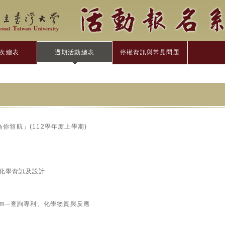
次總表
過期活動總表
停權資訊與常見問題
為你領航」(112學年度上學期)
0
據、化學資訊及設計
0
Platform─查詢專利、化學物質與反應