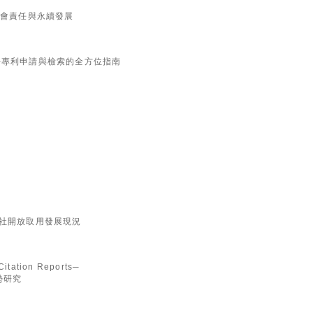
0
社會責任與永續發展
0
─專利申請與檢索的全方位指南
0
0
版社開放取用發展現況
Citation Reports─
勢研究
0