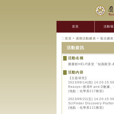
:::
首頁
活動場
:::
首頁
>
過期活動總表
> 場次總表
活動資訊
活動名稱
圖書館HELP講堂「知識殿堂‧
活動內容
【主題研究】
2023/09/14(四) 14:20-15:5
Reaxys─搜尋R and D數
(地點：化學系217教室)
2023/09/22(五) 14:20-15:5
SciFinder Discovery 
(地點：化學系121教室)