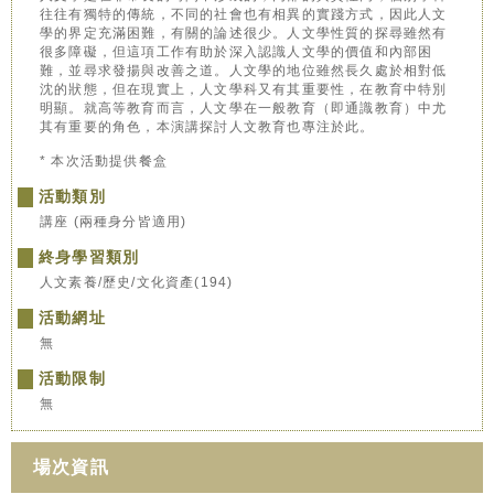
往往有獨特的傳統，不同的社會也有相異的實踐方式，因此人文
學的界定充滿困難，有關的論述很少。人文學性質的探尋雖然有
很多障礙，但這項工作有助於深入認識人文學的價值和內部困
難，並尋求發揚與改善之道。人文學的地位雖然長久處於相對低
沈的狀態，但在現實上，人文學科又有其重要性，在教育中特別
明顯。就高等教育而言，人文學在一般教育（即通識教育）中尤
其有重要的角色，本演講探討人文教育也專注於此。
* 本次活動提供餐盒
活動類別
講座 (兩種身分皆適用)
終身學習類別
人文素養/歷史/文化資產(194)
活動網址
無
活動限制
無
場次資訊