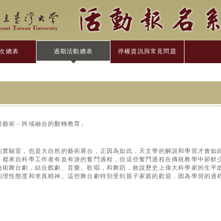
次總表
過期活動總表
停權資訊與常見問題
與藝術－跨域融合的翻轉教育」
的實驗室，也是大自然的藝術展台，正因為如此，天文學的解說和學習才會如
，都來自科學工作者有血有淚的奮鬥過程，但這些奮鬥過程在傳統教學中卻鮮
藝術舞台劇，結合戲劇、音樂、歌唱，和舞蹈，敘說歷史上偉大科學家的生平
的理性態度和求真精神。這些舞台劇特別受到親子家庭的歡迎，因為學習的過
！