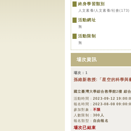
終身學習類別
人文素養/人文素養/社會(173)
活動網址
無
活動限制
無
場次資訊
場次：1
孫維新教授:「星空的科學與
國立臺灣大學綜合教學館2樓 綜
活動時間：
2023-09-12 19:00:0
報名時間：
2023-08-08 09:00:
參加對象：
不限
人數限制：
300人
報名類型：
自由報名
場次已結束