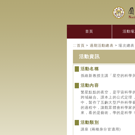
:::
首頁
活動場
:::
首頁
>
過期活動總表
> 場次總表
活動資訊
活動名稱
孫維新教授主講「星空的科學
活動內容
繁星點點的夜空，是宇宙科學
跨域融合。課本上的公式定理
中，製作了五齣大型戶外科學
的過程中，讓觀眾體會科學家
來，看的是藝術，學的是科學
活動類別
講座 (兩種身分皆適用)