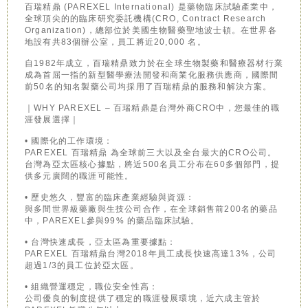
百瑞精鼎 (PAREXEL International) 是藥物臨床試驗產業中，
全球頂尖的的臨床研究委託機構(CRO, Contract Research
Organization)，總部位於美國生物醫藥聖地波士頓。在世界各
地設有共83個辦公室，員工將近20,000 名。
自1982年成立，百瑞精鼎致力於在全球生物製藥和醫療器材行業
成為首屈一指的新型醫學療法開發和商業化服務供應商，國際間
前50名的知名製藥公司均採用了百瑞精鼎的服務和解決方案。
｜WHY PAREXEL – 百瑞精鼎是台灣外商CRO中，您最佳的職
涯發展選擇｜
• 國際化的工作環境：
PAREXEL 百瑞精鼎 為全球前三大以及全台最大的CRO公司。
台灣為亞太區核心據點，將近500名員工分布在60多個部門，提
供多元廣闊的職涯可能性。
• 歷史悠久，豐富的臨床產業經驗與資源：
與多間世界級藥廠與生技公司合作，在全球銷售前200名的藥品
中，PAREXEL參與99% 的藥品臨床試驗。
• 台灣快速成長，亞太區為重要據點：
PAREXEL 百瑞精鼎台灣2018年員工成長快速高達13%，公司
超過1/3的員工位於亞太區。
• 組織營運穩定，職位安全性高：
公司優良的制度提供了穩定的職涯發展環境，近六成主管於