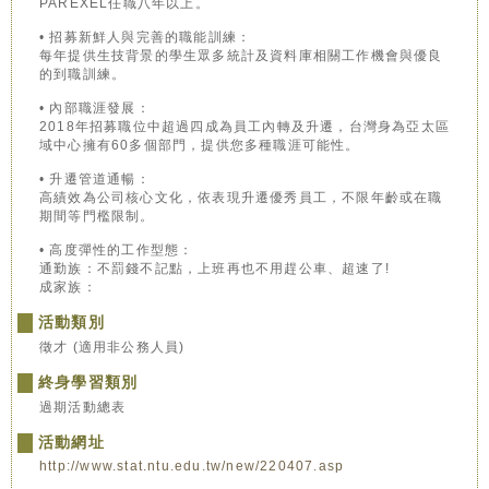
PAREXEL任職八年以上。
• 招募新鮮人與完善的職能訓練：
每年提供生技背景的學生眾多統計及資料庫相關工作機會與優良
的到職訓練。
• 內部職涯發展：
2018年招募職位中超過四成為員工內轉及升遷，台灣身為亞太區
域中心擁有60多個部門，提供您多種職涯可能性。
• 升遷管道通暢：
高績效為公司核心文化，依表現升遷優秀員工，不限年齡或在職
期間等門檻限制。
• 高度彈性的工作型態：
通勤族：不罰錢不記點，上班再也不用趕公車、超速了!
成家族：
活動類別
徵才 (適用非公務人員)
終身學習類別
過期活動總表
活動網址
http://www.stat.ntu.edu.tw/new/220407.asp