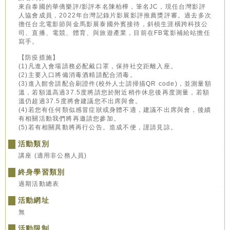
來自泰國的華僑樂評/影評本名陳柏樺，筆名JC，現任台灣影評
人協會成員，2022年台灣記錄片影展影評推薦獎評審。過去多次
擔任台北電影節與金馬影展泰國外賓接待，斜槓生涯橫跨科技公
司、直播、電競、體育、與旅遊產業，目前在FB電影補給站擔任
寫手。
【防疫措施】
(1)凡進入會場請務必配戴口罩，保持社交距離入座。
(2)主要入口將備消毒酒精請配合消毒。
(3)進入館舍請配合刷證件(校外人士請掃描QR code)，並測量額
溫，若額溫高過37.5度將請您於附近稍作休息後再度測量，若額
溫仍超過37.5度將會建議您不出席與會。
(4)若您有任何類似感冒症狀或身體不適，建議不出席與會，後續
有相關活動我們將再邀請您參加。
(5)若有相關異動將再行公告。造成不便，謹請見諒。
活動類別
講座 (適用非公務人員)
終身學習類別
過期活動總表
活動網址
無
活動限制