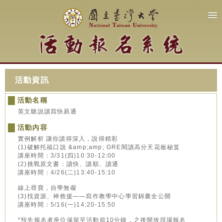
活動資訊
活動名稱
英文聽說讀寫快易通
活動內容
實例解析 讓你讀得深入，說得精彩
(1)破解托福口說 &amp;amp; GRE閱讀高分天花板秘笈
講座時間：3/31(四)10:30-12:00
(2)挑戰原文書：讀快、讀順、讀通
講座時間：4/26(二)13:40-15:10
線上尋寶，自學無礙
(3)找資源、神救援——寫作教學中心學習錦囊全公開
講座時間：5/16(一)14:20-15:50
*預先報名者座位保留至活動前10分鐘，之後開放現場報名