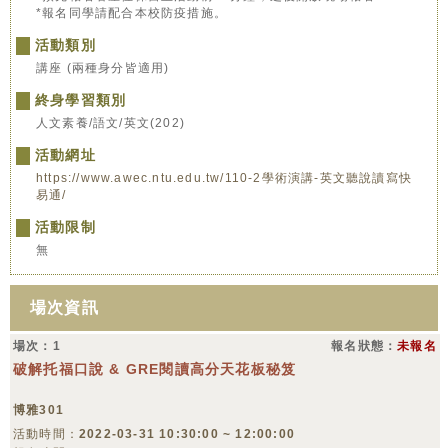
*報名同學請配合本校防疫措施。
活動類別
講座 (兩種身分皆適用)
終身學習類別
人文素養/語文/英文(202)
活動網址
https://www.awec.ntu.edu.tw/110-2學術演講-英文聽說讀寫快
易通/
活動限制
無
場次資訊
場次：1
報名狀態：
未報名
破解托福口說 & GRE閱讀高分天花板秘笈
博雅301
活動時間：
2022-03-31 10:30:00 ~ 12:00:00