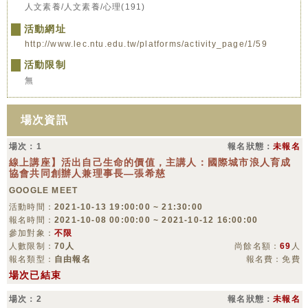
人文素養/人文素養/心理(191)
活動網址
http://www.lec.ntu.edu.tw/platforms/activity_page/1/59
活動限制
無
場次資訊
場次：1
報名狀態：
未報名
線上講座】活出自己生命的價值，主講人：國際城市浪人育成
協會共同創辦人兼理事長—張希慈
GOOGLE MEET
活動時間：
2021-10-13 19:00:00 ~ 21:30:00
報名時間：
2021-10-08 00:00:00 ~ 2021-10-12 16:00:00
參加對象：
不限
人數限制：
70人
尚餘名額：
69
人
報名類型：
自由報名
報名費：免費
場次已結束
場次：2
報名狀態：
未報名