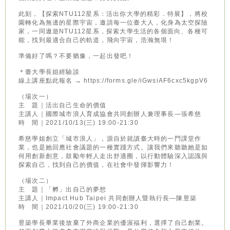
此刻，【探索NTU112星系：活出你大學的精彩．特展】，將校
園轉化為無邊的星際宇宙，邀請每一位臺大人，化身為太空探險
家，一同遨遊NTU112星系，探索大學生活的各個面向、各種可
能，找到最適合自己的軌道，飛向宇宙，浩瀚無垠！
準備好了嗎？不要猶豫，一起出發吧！
＊臺大學長姐經驗談
線上講座點此報名 → https://forms.gle/iGwsiAF6cxc5kgpV6
（場次一）
主 題｜活出自己生命的價值
主講人｜國際城市浪人育成協會共同創辦人兼理事長—張希慈
時 間｜2021/10/13(三) 19:00-21:30
希慈學姐創立「城市浪人」，源自於就讀臺大時的一門課堂作
業，也是她回應社會議題的一種實踐方式。讓我們來聽聽她是如
何用創新創意，鼓勵年輕人走出舒適圈，以行動體驗深入認識與
探索自己，找到自己的價值，在社會中發揮影響力！
（場次二）
主 題｜「孵」出自己的夢想
主講人｜Impact Hub Taipei 共同創辦人暨執行長—陳昱築
時 間｜2021/10/20(三) 19:00-21:30
昱築學長畢業後放棄了外商企業的優渥福利，選擇了自己創業。