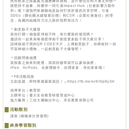
然而創業之路處處充滿磨練與挑戰，是什麼信念和力量支持他一
路堅持不放棄，與夥伴一同引進Impact Hub（社會影響力製作
所）呢？讓我們來聽聽他是如何打造舒適的共享空間，引進
SDGs（聯合國永續發展目標）和CSR（企業社會責任）的理
念，為國內組織培力注入新的視野與活力！
＊創意點子大爆發
當你打開一個個星球箱子時，有什麼新的發現嗎？
邀請你一起來為每個星球箱子創造更多點子與大家分享！
請掃描箱子裡的QR CODE卡片，上傳創意點子，你將收到一份
宇宙神秘小禮物，一起創意點子大爆發吧！
＊回饋問卷抽獎
當探索之旅來到尾聲，填寫回饋單就可以參加抽奬，
iPad、AirPods、全家禮物卡…好禮多多，等你來拿哦！
＊FB活動頁面
立刻追蹤，即時掌握最新資訊！→https://fb.me/e/4ll0p9y3H
指導單位｜教育部
主辦單位｜臺大生命教育研發育成中心
協力廠商｜三佳大圖輸出中心、禾谷實業有限公司
活動類別
講座 (兩種身分皆適用)
終身學習類別