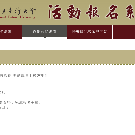
次總表
過期活動總表
停權資訊與常見問題
動會游泳賽-男教職員工校友甲組
六)。
。
報名資料，完成報名手續。
項目：