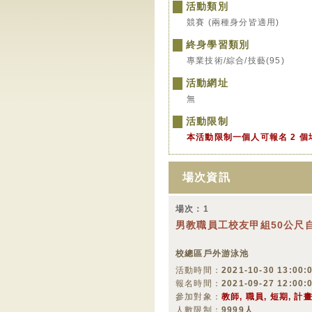
活動類別
競賽 (兩種身分皆適用)
終身學習類別
專業技術/綜合/技藝(95)
活動網址
無
活動限制
本活動限制一個人可報名 2 個
場次資訊
場次：1
男教職員工校友甲組50公尺
校總區戶外游泳池
活動時間：
2021-10-30 13:00:0
報名時間：
2021-09-27 12:00:
參加對象：
教師, 職員, 短期, 計
人數限制：
9999人