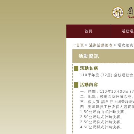
:::
首頁
活動場
:::
首頁
>
過期活動總表
> 場次總表
活動資訊
活動名稱
110學年度 (72屆) 全校運
活動內容
一、時間：110年10月30日 (
二、地點：校總區室外游泳池
三、個人賽-請自行上網登錄
四、男教職員工校友個人競賽
1.50公尺自由式計時決賽。
2.50公尺蛙式計時決賽。
3.50公尺仰式計時決賽。
4.50公尺蝶式計時決賽。