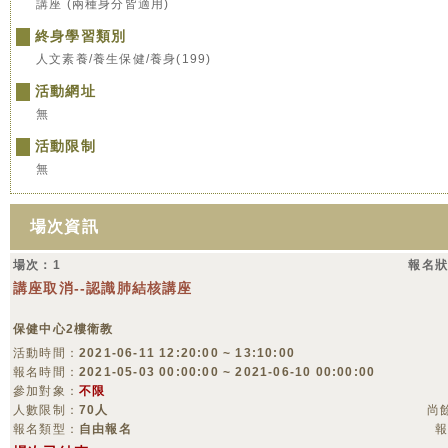
講座 (兩種身分皆適用)
終身學習類別
人文素養/養生保健/養身(199)
活動網址
無
活動限制
無
場次資訊
場次：1
報名狀
講座取消--認識肺結核講座
保健中心2樓衛教
活動時間：
2021-06-11 12:20:00 ~ 13:10:00
報名時間：
2021-05-03 00:00:00 ~ 2021-06-10 00:00:00
參加對象：
不限
人數限制：
70人
尚
報名類型：
自由報名
報