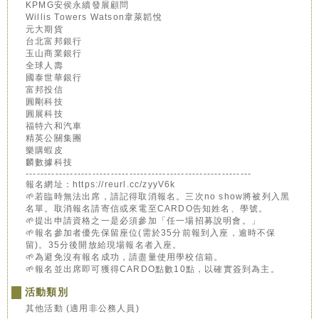
KPMG安侯永續發展顧問
Willis Towers Watson韋萊韜悅
元大期貨
台北富邦銀行
玉山商業銀行
全球人壽
國泰世華銀行
富邦投信
圓剛科技
圓展科技
福特六和汽車
精英公關集團
樂購蝦皮
麟數據科技
-------------------------------------------------------------
報名網址：https://reurl.cc/zyyV6k
🌱若臨時無法出席，請記得取消報名。三次no show將被列入黑
名單。取消報名請寄信或來電至CARDO告知姓名、學號。
🌱提出申請資格之一是必須參加「任一場招募說明會。」
🌱報名參加者優先保留座位(需於35分前報到入座，逾時不保
留)。35分後開放給現場報名者入座。
🌱為避免沒有報名成功，請盡量使用學校信箱。
🌱報名並出席即可獲得CARDO點數10點，以確實簽到為主。
活動類別
其他活動 (適用非公務人員)