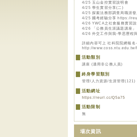
4/25 玉山金控實習說明會
4/25 學生實習分享(二)
4/25 探索法務部調查局職涯
4/25 國考經驗分享 https://reu
4/26 YWCA之社會服務實習
4/26 「公務員生涯議題講座」
4/26 外交工作與我-學思歷程
詳細內容可上 社科院院網報名-消
http://www.coss.ntu.edu.
活動類別
講座 (適用非公務人員)
終身學習類別
管理/人力資源/生涯管理(121)
活動網址
https://reurl.cc/Q5a75
活動限制
無
場次資訊