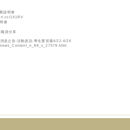
發展說明會
rl.cc/1X1RV
說明會
與職涯分享
息公告-活動資訊-學生實習週4/22-4/26
tw/News_Content_n_88_s_27579.html