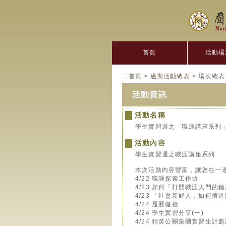
:::
首頁
活動場
:::
首頁
>
過期活動總表
> 場次總表
活動資訊
活動名稱
學生實習週之「職涯講座系列
活動內容
學生實習週之職涯講座系列
本次活動內容豐富，讓您在一
4/22 職涯探索工作坊
4/23 如何「打開職涯大門的
4/23 「社會新鮮人，如何擠進
4/24 履歷健檢
4/24 學生實習分享(一)
4/24 精英公關集團實習生計