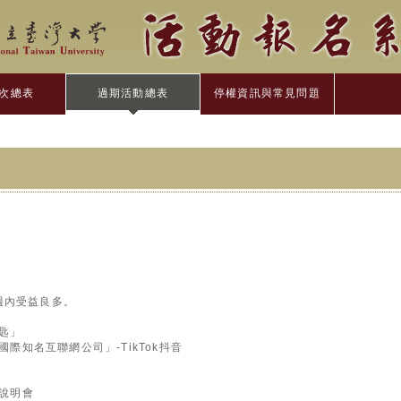
次總表
過期活動總表
停權資訊與常見問題
」
週內受益良多。
鑰匙」
國際知名互聯網公司」-TikTok抖音
劃說明會