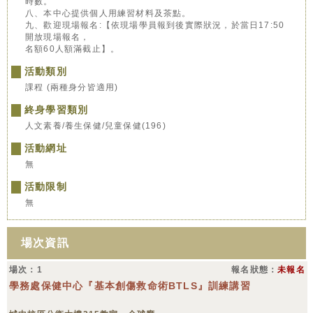
時數。
八、本中心提供個人用練習材料及茶點。
九、歡迎現場報名:【依現場學員報到後實際狀況，於當日17:50
開放現場報名，
名額60人額滿截止】。
活動類別
課程 (兩種身分皆適用)
終身學習類別
人文素養/養生保健/兒童保健(196)
活動網址
無
活動限制
無
場次資訊
場次：1
報名狀態：
未報名
學務處保健中心『基本創傷救命術BTLS』訓練講習