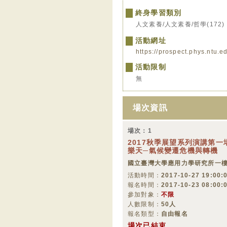
終身學習類別
人文素養/人文素養/哲學(172)
活動網址
https://prospect.phys.ntu.e
活動限制
無
場次資訊
場次：1
2017秋季展望系列演講第一
樂天─氣候變遷危機與轉機
國立臺灣大學應用力學研究所一
活動時間：
2017-10-27 19:00:0
報名時間：
2017-10-23 08:00:
參加對象：
不限
人數限制：
50人
報名類型：
自由報名
場次已結束