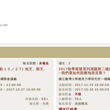
du.tw/
報名狀態：
未報名
場次：2
場(１０／２７) 知天、順天、
2017秋季展望系列演講第二場(
─我們要如何因應地形災害？
樓國際會議廳
國立臺灣大學應用力學研究所一樓
0 ~ 21:00:00
活動時間：
2017-11-03 19:00:00
00 ~ 2017-10-27 16:00:00
報名時間：
2017-10-30 10:00:00
參加對象：
不限
尚餘名額：
13
人
人數限制：
50人
報名費：免費
報名類型：
自由報名
場次已結束