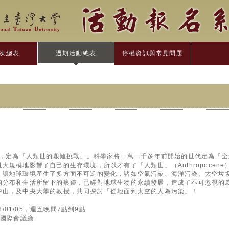
次總表
過期活動總表
停權資訊與常見問題
軸，定為「人類世的艱難挑戰」。科學家將一萬一千多年前開始的世代定為「全新世
大規模地影響了自己的生存環境，所以才有了「人類世」（Anthropocen
，讓地球環境產生了多方面不可逆的變化，諸如空氣污染、海洋污染、太空垃
的分布和生活所留下的痕跡，已經對地球生物的永續發展，造成了不可忽視的
中山，及中央大學的教授，共同探討「從地面到太空的人為污染」！
018/01/05，週五晚間7點到9點
樓國際會議廳