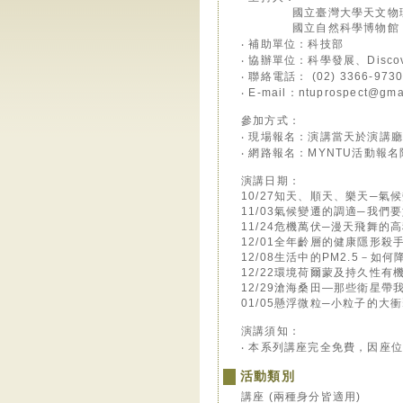
國立臺灣大學天文物理研
國立自然科學博物館 孫
‧ 補助單位：科技部
‧ 協辦單位：科學發展、Dis
‧ 聯絡電話： (02) 3366-973
‧ E-mail：ntuprospect@gma
參加方式：
‧ 現場報名：演講當天於演講廳外
‧ 網路報名：MYNTU活動報
演講日期：
10/27知天、順天、樂天─氣
11/03氣候變遷的調適─我們
11/24危機萬伏─漫天飛舞的
12/01全年齡層的健康隱形殺
12/08生活中的PM2.5－如
12/22環境荷爾蒙及持久性有
12/29滄海桑田—那些衛星帶
01/05懸浮微粒─小粒子的大
演講須知：
‧ 本系列講座完全免費，因座
活動類別
講座 (兩種身分皆適用)