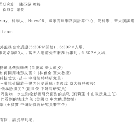
究所 陳丕燊 教授
維新 館長
covery、科學人、News98、國家高速網路與計算中心、泛科學、臺大演講網
0
il.com
服務台拿憑證(5:30PM開始)，6:30PM入場。
名限定名額50人，當天入場前先至服務台報到，6:30PM入場。
候變遷危機與轉機 (童慶斌 臺大教授)
要如何因應地形災害？ (林俊全 臺大教授)
高科技垃圾 (趙丰 中研院特聘研究員)
手─環境荷爾蒙干擾內分泌系統 (李俊璋 成大特聘教授)
何降低暴險濃度? (龍世俊 中研院研究員)
機污染物－水生動物影響研究面對的挑戰 (劉莉蓮 中山教授兼主任)
我們看到的地球角落 (曾國欣 中大助理教授)
衝擊 (王寶貫 中研院特聘研究員兼主任)
位有限，請提早到場。