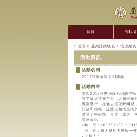
:::
首頁
活動場
:::
首頁
>
過期活動總表
> 場次總表
活動資訊
活動名稱
2017秋季展望系列演講
活動內容
本次2017秋季演講系列的主
到了最近這幾百年，人類全面且
豐富繁衍，在過去這段時間裡
污染和枯竭，這些人類大規模
邀請了中研院、台大、成大、
講座資訊：
‧ 時 間：2017/10/27 ~ 2
‧ 地 點：臺大應用力學所一
‧ 主持人：