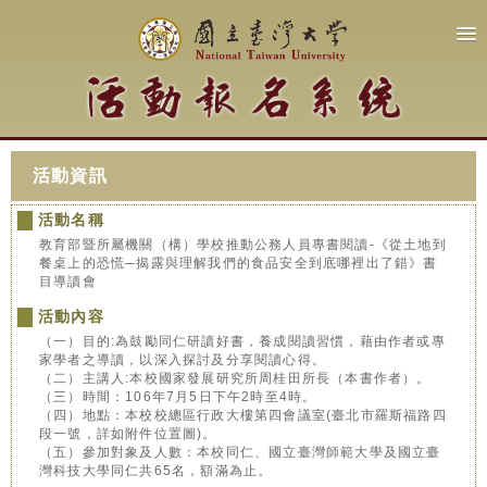
活動資訊
活動名稱
教育部暨所屬機關（構）學校推動公務人員專書閱讀-《從土地到
餐桌上的恐慌─揭露與理解我們的食品安全到底哪裡出了錯》書
目導讀會
活動內容
（一）目的:為鼓勵同仁研讀好書，養成閱讀習慣，藉由作者或專
家學者之導讀，以深入探討及分享閱讀心得。
（二）主講人:本校國家發展研究所周桂田所長（本書作者）。
（三）時間：106年7月5日下午2時至4時。
（四）地點：本校校總區行政大樓第四會議室(臺北市羅斯福路四
段一號，詳如附件位置圖)。
（五）參加對象及人數：本校同仁、國立臺灣師範大學及國立臺
灣科技大學同仁共65名，額滿為止。