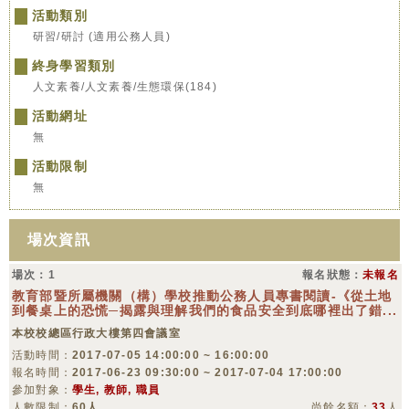
活動類別
研習/研討 (適用公務人員)
終身學習類別
人文素養/人文素養/生態環保(184)
活動網址
無
活動限制
無
場次資訊
場次：1
報名狀態：
未報名
教育部暨所屬機關（構）學校推動公務人員專書閱讀-《從土地
到餐桌上的恐慌─揭露與理解我們的食品安全到底哪裡出了錯...
本校校總區行政大樓第四會議室
活動時間：
2017-07-05 14:00:00 ~ 16:00:00
報名時間：
2017-06-23 09:30:00 ~ 2017-07-04 17:00:00
參加對象：
學生, 教師, 職員
人數限制：
60人
尚餘名額：
33
人