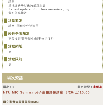
講題
腦神經分子影像的最新進展
Recent update of nuclear neuroimaging
歡迎蒞臨指教
活動類別
講座 (兩種身分皆適用)
終身學習類別
專業技術/醫學衛生/醫事技術(87)
活動網址
無
活動限制
無
場次資訊
場次：1
報名狀態：
未報名
NTU MIC Seminar分子生醫影像講座_8/26(五)15:00
國立臺灣大學醫學院R503