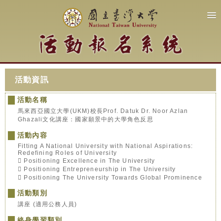
活動資訊
活動名稱
馬來西亞國立大學(UKM)校長Prof. Datuk Dr. Noor Azlan
Ghazali文化講座：國家願景中的大學角色反思
活動內容
Fitting A National University with National Aspirations:
Redefining Roles of University
 Positioning Excellence in The University
 Positioning Entrepreneurship in The University
 Positioning The University Towards Global Prominence
活動類別
講座 (適用公務人員)
終身學習類別