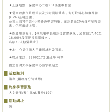
★上課地點︰保健中心二樓201衛生教育室
★需全程參加且經筆試及技術測驗通過，方可取得心肺復甦術
(CPR)合格證書；
公務人員可申請4小時終身學習時數。遲到超過20分鐘不發與證
書，仍可繼續上課。
★歡迎現場報名:【依現場學員報到後實際狀況，於當日17:40至
18:00時段而開放現場報名，
名額70人額滿截止】
★本中心提供個人用練習材料及茶點。
★聯絡電話︰33662172 潘竑學 幹事
國立台灣大學保健中心誠摯歡迎您
活動類別
講座 (兩種身分皆適用)
終身學習類別
人文素養/養生保健/養身(199)
活動網址
無