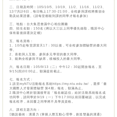
二、日期及時間：105/10/5、10/19、11/2、11/16、11/23、
12/7共計6日，每日晚上17:30-21:00，全程參與課程將獲頒全
勤及結業證書。(請每堂都能到課的同學才報名參加)
三、地點：台大集思會議中心柏拉圖廳
四、招生名額：150名 (將以大三以上同學優先錄取，職涯中心
保有最後篩選決定權)
五、報名資格：
1、10/5起每堂課當天17：30以後，可全程參加體驗營的臺大同
學。
2、喜歡與人互動、參與多元學習的臺大同學。
3、能夠全程參與不缺席，積極投入的臺大同學。
六、報名日期：105/9/13（二）中午12：30起開放報名，至
9/15(四)00:00止。額滿提前截止。
七、報名方式：
1.請至myNTU活動報名系統https://my.ntu.edu.tw/ ，選擇「臺
大國際人才發展體驗營 第4期」報名，額滿為止。
2.職涯中心將於額滿後寄送「報名確認信」給於活動系統報名成
功同學，請同學於9/19（一）下午17:00以前回覆確認，以完成
報名程序，未回覆之同學將不具學員資格。
八、課程主題方向：
聽說藝術：溝通力 (掌握人際互動心理學，創造雙贏的溝通)