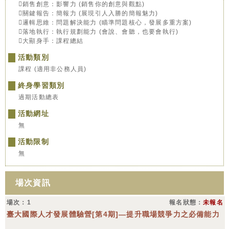
銷售創意：影響力 (銷售你的創意與觀點)
關鍵報告：簡報力 (展現引人入勝的簡報魅力)
邏輯思維：問題解決能力 (瞄準問題核心，發展多重方案)
落地執行：執行規劃能力 (會說、會聽，也要會執行)
大顯身手：課程總結
活動類別
課程 (適用非公務人員)
終身學習類別
過期活動總表
活動網址
無
活動限制
無
場次資訊
場次：1
報名狀態：
未報名
臺大國際人才發展體驗營[第4期]—提升職場競爭力之必備能力