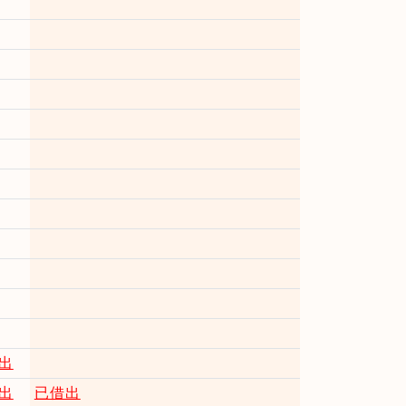
出
出
已借出