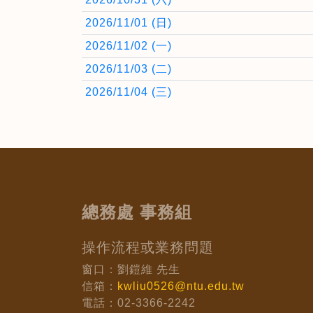
2026/11/01 (日)
2026/11/02 (一)
2026/11/03 (二)
2026/11/04 (三)
總務處 事務組
操作流程或業務問題
窗口：劉鎧維 先生
信箱：
kwliu0526@ntu.edu.tw
電話：02-3366-2242