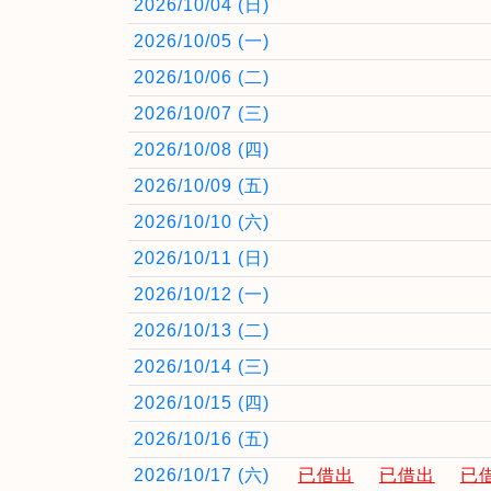
2026/10/04 (日)
2026/10/05 (一)
2026/10/06 (二)
2026/10/07 (三)
2026/10/08 (四)
2026/10/09 (五)
2026/10/10 (六)
2026/10/11 (日)
2026/10/12 (一)
2026/10/13 (二)
2026/10/14 (三)
2026/10/15 (四)
2026/10/16 (五)
2026/10/17 (六)
已借出
已借出
已