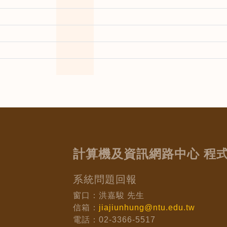
計算機及資訊網路中心 程
系統問題回報
窗口：洪嘉駿 先生
信箱：
jiajiunhung@ntu.edu.tw
電話：02-3366-5517