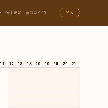
登入
借用規定
會議室介紹
 17
17 - 18
18 - 19
19 - 20
20 - 21