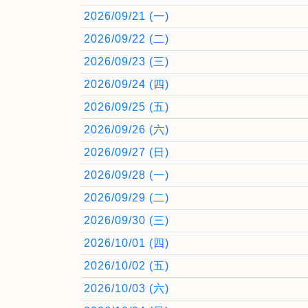
2026/09/21 (一)
2026/09/22 (二)
2026/09/23 (三)
2026/09/24 (四)
2026/09/25 (五)
2026/09/26 (六)
2026/09/27 (日)
2026/09/28 (一)
2026/09/29 (二)
2026/09/30 (三)
2026/10/01 (四)
2026/10/02 (五)
2026/10/03 (六)