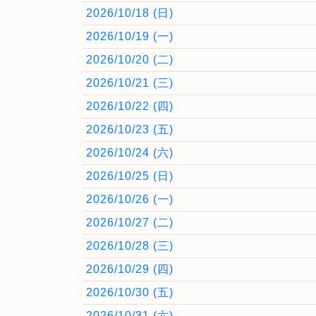
2026/10/18 (日)
2026/10/19 (一)
2026/10/20 (二)
2026/10/21 (三)
2026/10/22 (四)
2026/10/23 (五)
2026/10/24 (六)
2026/10/25 (日)
2026/10/26 (一)
2026/10/27 (二)
2026/10/28 (三)
2026/10/29 (四)
2026/10/30 (五)
2026/10/31 (六)