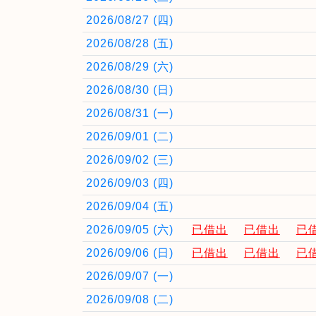
2026/08/27 (四)
2026/08/28 (五)
2026/08/29 (六)
2026/08/30 (日)
2026/08/31 (一)
2026/09/01 (二)
2026/09/02 (三)
2026/09/03 (四)
2026/09/04 (五)
2026/09/05 (六)
已借出
已借出
已
2026/09/06 (日)
已借出
已借出
已
2026/09/07 (一)
2026/09/08 (二)