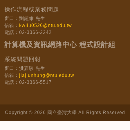
操作流程或業務問題
窗口：劉鎧維 先生
信箱：
kwliu0526@ntu.edu.tw
電話：02-3366-2242
計算機及資訊網路中心 程式設計組
系統問題回報
窗口：洪嘉駿 先生
信箱：
jiajiunhung@ntu.edu.tw
電話：02-3366-5517
Copyright © 2026 國立臺灣大學 All Rights Reserved