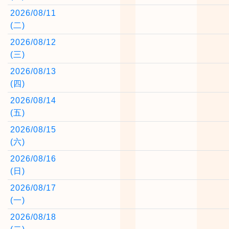
2026/08/11
(二)
2026/08/12
(三)
2026/08/13
(四)
2026/08/14
(五)
2026/08/15
(六)
2026/08/16
(日)
2026/08/17
(一)
2026/08/18