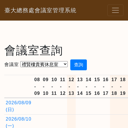
臺大總務處會議室管理系統
會議室查詢
會議室
08
09
10
11
12
13
14
15
16
17
18
-
-
-
-
-
-
-
-
-
-
-
09
10
11
12
13
14
15
16
17
18
19
2026/08/09
(日)
2026/08/10
(一)