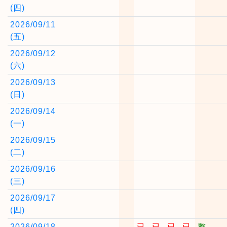
(四)
2026/09/11
(五)
2026/09/12
(六)
2026/09/13
(日)
2026/09/14
(一)
2026/09/15
(二)
2026/09/16
(三)
2026/09/17
(四)
2026/09/18
已
已
已
已
整