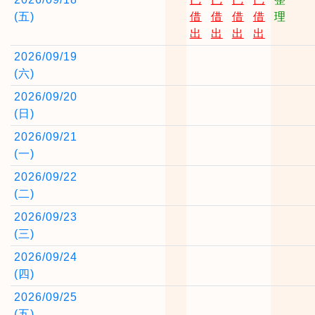
(五)
借
借
借
借
理
出
出
出
出
2026/09/19
(六)
2026/09/20
(日)
2026/09/21
(一)
2026/09/22
(二)
2026/09/23
(三)
2026/09/24
(四)
2026/09/25
(五)