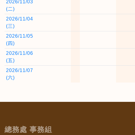
2026/11/03
(二)
2026/11/04
(三)
2026/11/05
(四)
2026/11/06
(五)
2026/11/07
(六)
總務處 事務組