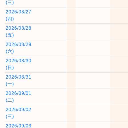
(三)
2026/08/27
(四)
2026/08/28
(五)
2026/08/29
(六)
2026/08/30
(日)
2026/08/31
(一)
2026/09/01
(二)
2026/09/02
(三)
2026/09/03