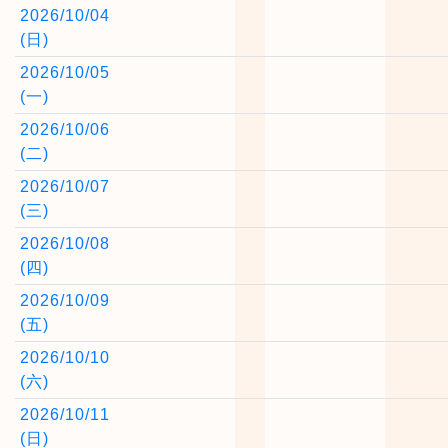
2026/10/04
(日)
2026/10/05
(一)
2026/10/06
(二)
2026/10/07
(三)
2026/10/08
(四)
2026/10/09
(五)
2026/10/10
(六)
2026/10/11
(日)