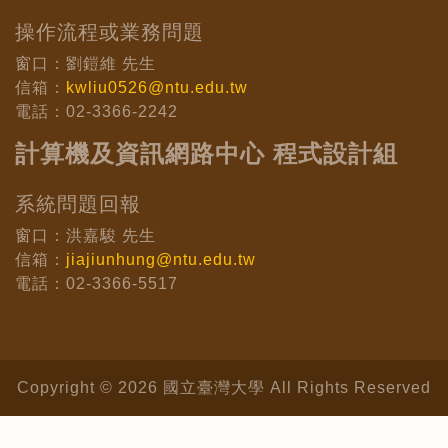
操作流程或業務問題
窗口：劉鎧維 先生
信箱：
kwliu0526@ntu.edu.tw
電話：02-3366-2242
計算機及資訊網路中心 程式設計組
系統問題回報
窗口：洪嘉駿 先生
信箱：
jiajiunhung@ntu.edu.tw
電話：02-3366-5517
Copyright © 2026 國立臺灣大學 All Rights Reserved