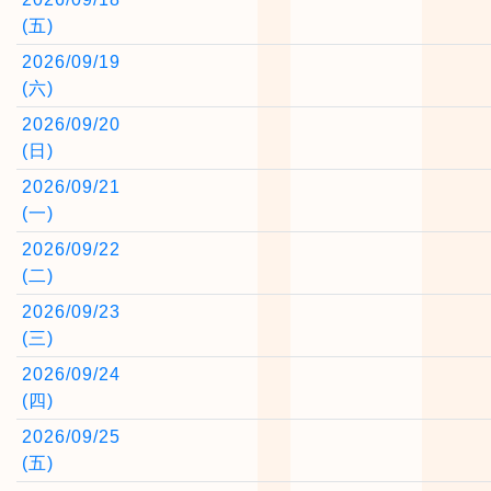
(五)
2026/09/19
(六)
2026/09/20
(日)
2026/09/21
(一)
2026/09/22
(二)
2026/09/23
(三)
2026/09/24
(四)
2026/09/25
(五)