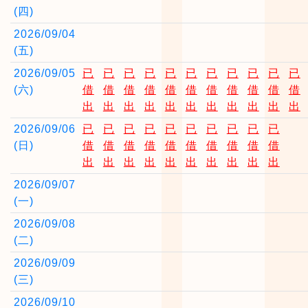
(四)
2026/09/04
(五)
2026/09/05
已
已
已
已
已
已
已
已
已
已
已
(六)
借
借
借
借
借
借
借
借
借
借
借
出
出
出
出
出
出
出
出
出
出
出
2026/09/06
已
已
已
已
已
已
已
已
已
已
(日)
借
借
借
借
借
借
借
借
借
借
出
出
出
出
出
出
出
出
出
出
2026/09/07
(一)
2026/09/08
(二)
2026/09/09
(三)
2026/09/10