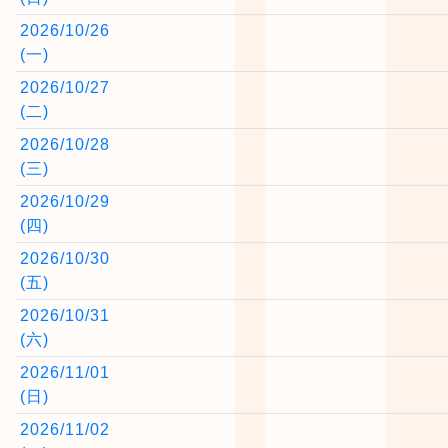
2026/10/26
(一)
2026/10/27
(二)
2026/10/28
(三)
2026/10/29
(四)
2026/10/30
(五)
2026/10/31
(六)
2026/11/01
(日)
2026/11/02