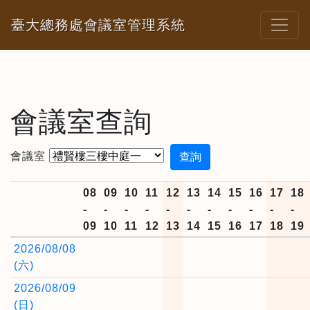
臺大總務處會議室管理系統
會議室查詢
會議室
08
09
10
11
12
13
14
15
16
17
18
-
-
-
-
-
-
-
-
-
-
-
09
10
11
12
13
14
15
16
17
18
19
2026/08/08
(六)
2026/08/09
(日)