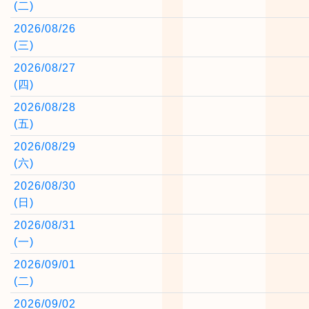
(二)
2026/08/26
(三)
2026/08/27
(四)
2026/08/28
(五)
2026/08/29
(六)
2026/08/30
(日)
2026/08/31
(一)
2026/09/01
(二)
2026/09/02