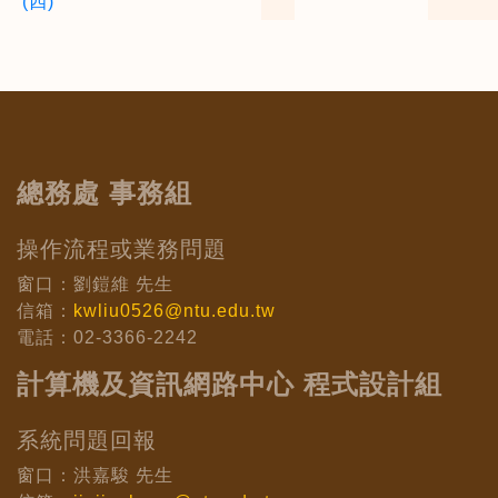
(四)
總務處 事務組
操作流程或業務問題
窗口：劉鎧維 先生
信箱：
kwliu0526@ntu.edu.tw
電話：02-3366-2242
計算機及資訊網路中心 程式設計組
系統問題回報
窗口：洪嘉駿 先生