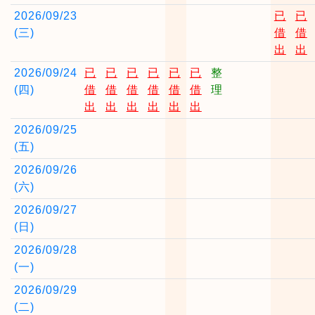
2026/09/23
已
已
(三)
借
借
出
出
2026/09/24
已
已
已
已
已
已
整
(四)
借
借
借
借
借
借
理
出
出
出
出
出
出
2026/09/25
(五)
2026/09/26
(六)
2026/09/27
(日)
2026/09/28
(一)
2026/09/29
(二)