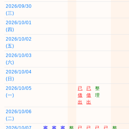
2026/09/30
(三)
2026/10/01
(四)
2026/10/02
(五)
2026/10/03
(六)
2026/10/04
(日)
2026/10/05
已
已
整
(一)
借
借
理
出
出
2026/10/06
(二)
2026/10/07
審
審
審
整
已
已
已
已
整