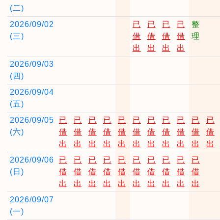
(二)
2026/09/02
已
已
已
已
整
(三)
借
借
借
借
理
出
出
出
出
2026/09/03
(四)
2026/09/04
(五)
2026/09/05
已
已
已
已
已
已
已
已
已
已
已
(六)
借
借
借
借
借
借
借
借
借
借
借
出
出
出
出
出
出
出
出
出
出
出
2026/09/06
已
已
已
已
已
已
已
已
已
已
(日)
借
借
借
借
借
借
借
借
借
借
出
出
出
出
出
出
出
出
出
出
2026/09/07
(一)