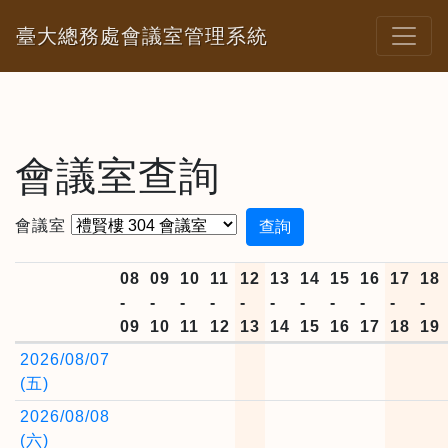
臺大總務處會議室管理系統
會議室查詢
會議室
08
09
10
11
12
13
14
15
16
17
18
-
-
-
-
-
-
-
-
-
-
-
09
10
11
12
13
14
15
16
17
18
19
2026/08/07
(五)
2026/08/08
(六)