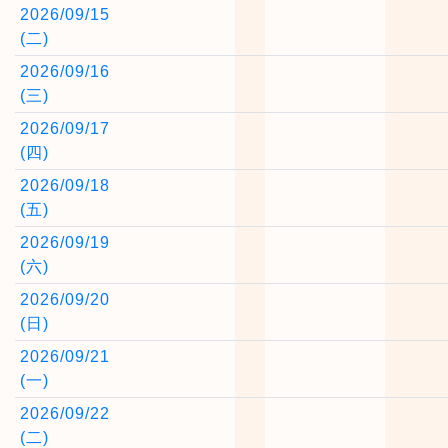
2026/09/15
(二)
2026/09/16
(三)
2026/09/17
(四)
2026/09/18
(五)
2026/09/19
(六)
2026/09/20
(日)
2026/09/21
(一)
2026/09/22
(二)