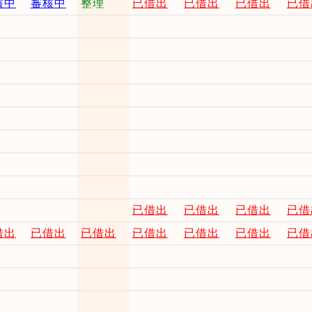
核中
審核中
整理
已借出
已借出
已借出
已借
已借出
已借出
已借出
已借
借出
已借出
已借出
已借出
已借出
已借出
已借