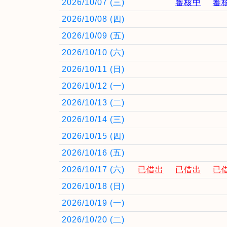
2026/10/07 (三)
審核中
審
2026/10/08 (四)
2026/10/09 (五)
2026/10/10 (六)
2026/10/11 (日)
2026/10/12 (一)
2026/10/13 (二)
2026/10/14 (三)
2026/10/15 (四)
2026/10/16 (五)
2026/10/17 (六)
已借出
已借出
已
2026/10/18 (日)
2026/10/19 (一)
2026/10/20 (二)