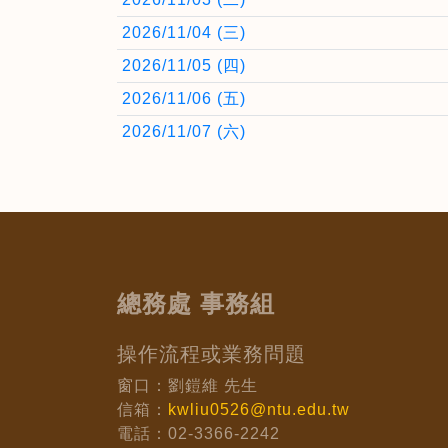
2026/11/04 (三)
2026/11/05 (四)
2026/11/06 (五)
2026/11/07 (六)
總務處 事務組
操作流程或業務問題
窗口：劉鎧維 先生
信箱：
kwliu0526@ntu.edu.tw
電話：02-3366-2242