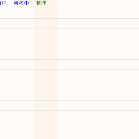
核中
審核中
整理