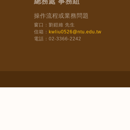
總務處 事務組
操作流程或業務問題
窗口：劉鎧維 先生
信箱：
kwliu0526@ntu.edu.tw
電話：02-3366-2242