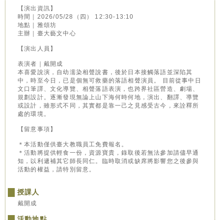
【演出資訊】
時間｜2026/05/28（四） 12:30-13:10
地點｜雅頌坊
主辦｜臺大藝文中心
【演出人員】
表演者｜戴開成
本喜愛說演，自幼濡染相聲說書，後於日本接觸落語並深陷其
中，時至今日，已是個無可救藥的落語相聲演員。 目前從事中日
文口筆譯、文化導覽、相聲落語表演，也跨界社區營造、劇場、
規劃設計。逐漸發現無論上山下海何時何地，演出、翻譯、導覽
或設計，雖形式不同，其實都是靠一己之見感受古今，來詮釋所
處的環境。
【留意事項】
＊本活動僅供臺大教職員工免費報名。
＊活動將提供輕食一份，資源寶貴，錄取後若無法參加請儘早通
知，以利遞補其它師長同仁。臨時取消或缺席將影響您之後參與
活動的權益，請特別留意。
授課人
戴開成
活動地點